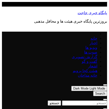
Skip
آگوست 8, 2026
to
content
پایگاه خبری حاجت
بروزترین پایگاه‌ خبری هیئت ها و محافل مذهبی
خانه
اخبار
ویدیو ها
صوت ها
گزارش تصویری
گفت و گو
اشعار
هیئت کجا برویم
خانه مداحان
Dark Mode
Light Mode
Search
جستجو
برای: