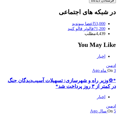
در شبکه های اجتماعی
53,000
اعضا
بپیوندید
71,200
فالوئر
فالو کنید
4,439
مطلب
You May Like
اخبار
ادمین
3 ماه Ago
On
*💢وزیر راه و شهرسازی: تسهیلات آسیب‌دیدگان جنگ
در کمتر از ۳ روز پرداخت شد*
اخبار
ادمین
5 سال Ago
On