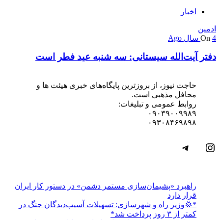
اخبار
ادمین
4 سال Ago
On
دفتر آیت‌الله سیستانی: سه شنبه عید فطر است
حاجت نیوز، از بروزترین پایگاه‌های خبری هیئت ها و
محافل مذهبی است.
روابط عمومی و تبلیغات:
۰۹۰۳۹۰۰۹۹۸۹
۰۹۳۰۸۴۶۹۸۹۸
اینستاگرم
تلگرام
راهبرد «پشیمان‌سازی مستمر دشمن» در دستور کار ایران
قرار دارد
*💢وزیر راه و شهرسازی: تسهیلات آسیب‌دیدگان جنگ در
کمتر از ۳ روز پرداخت شد*