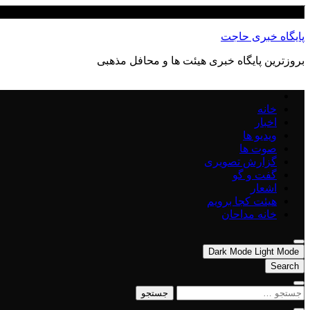
Skip
آگوست 7, 2026
to
content
پایگاه خبری حاجت
بروزترین پایگاه‌ خبری هیئت ها و محافل مذهبی
خانه
اخبار
ویدیو ها
صوت ها
گزارش تصویری
گفت و گو
اشعار
هیئت کجا برویم
خانه مداحان
Dark Mode
Light Mode
Search
جستجو
برای: