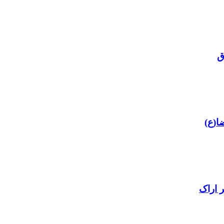
ق
ا(ع)
 اراک