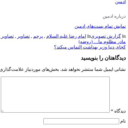
ادمین
درباره ادمین
نمایش تمام پست‌های ادمین
In
گزارش تصویری
In
امام رضا علیه السلام
,
پرچم
,
تصاویر
,
تصاویر ز
راهبری
مادر مظلوم ما… (روضه)
کجای دنیا وزیر بهداشت التماس میکند؟
نوشته
دیدگاهتان را بنویسید
نشانی ایمیل شما منتشر نخواهد شد.
بخش‌های موردنیاز علامت‌گذاری 
دیدگاه
*
نام