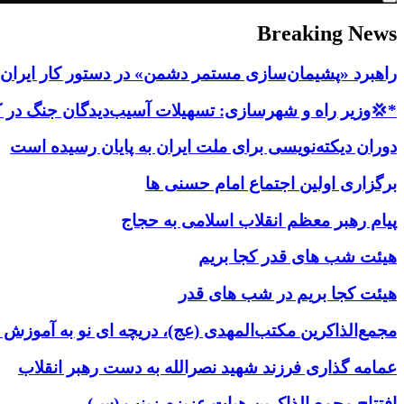
Breaking News
راهبرد «پشیمان‌سازی مستمر دشمن» در دستور کار ایران ق
*💢وزیر راه و شهرسازی: تسهیلات آسیب‌دیدگان جنگ در کمتر از ۳ روز پر
دوران دیکته‌نویسی برای ملت ایران به پایان رسیده است
برگزاری اولین اجتماع امام حسنی ها
پیام رهبر معظم انقلاب اسلامی به حجاج
هیئت شب های قدر کجا بریم
هیئت کجا بریم در شب های قدر
مجمع‌الذاکرین مکتب‌المهدی (عج)، دریچه ای نو به آموزش
عمامه گذاری فرزند شهید نصرالله به دست رهبر انقلاب
افتتاح مجمع الذاکرین هیات عزیزم زینب (س)