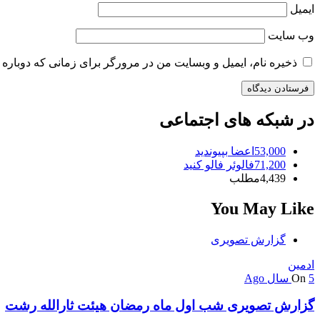
ایمیل
وب‌ سایت
ذخیره نام، ایمیل و وبسایت من در مرورگر برای زمانی که دوباره 
در شبکه های اجتماعی
53,000
اعضا
بپیوندید
71,200
فالوئر
فالو کنید
4,439
مطلب
You May Like
گزارش تصویری
ادمین
5 سال Ago
On
گزارش تصویری شب اول ماه رمضان هیئت ثارالله رشت