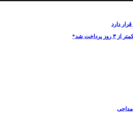
رار دارد
داخت شد*
 مداحی