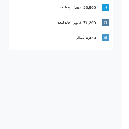
53,000
اعضا
بپیوندید
71,200
فالوئر
فالو کنید
4,439
مطلب