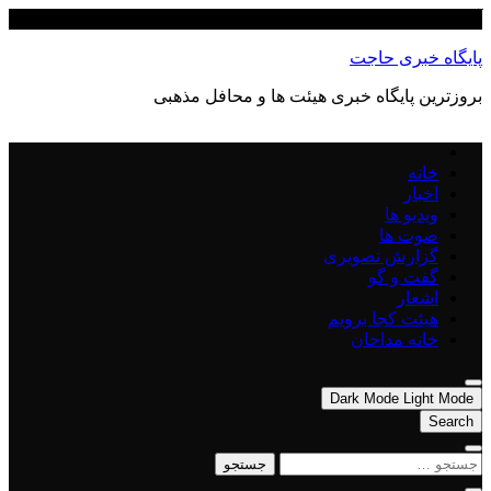
Skip
آگوست 8, 2026
to
content
پایگاه خبری حاجت
بروزترین پایگاه‌ خبری هیئت ها و محافل مذهبی
خانه
اخبار
ویدیو ها
صوت ها
گزارش تصویری
گفت و گو
اشعار
هیئت کجا برویم
خانه مداحان
Dark Mode
Light Mode
Search
جستجو
برای: