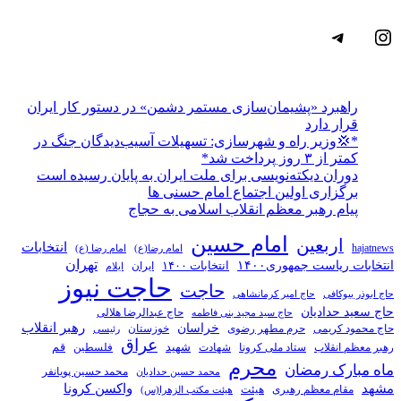
اینستاگرم
تلگرام
راهبرد «پشیمان‌سازی مستمر دشمن» در دستور کار ایران
قرار دارد
*💢وزیر راه و شهرسازی: تسهیلات آسیب‌دیدگان جنگ در
کمتر از ۳ روز پرداخت شد*
دوران دیکته‌نویسی برای ملت ایران به پایان رسیده است
برگزاری اولین اجتماع امام حسنی ها
پیام رهبر معظم انقلاب اسلامی به حجاج
امام حسین
اربعین
انتخابات
hajatnews
امام رضا(ع)
امام رضا (ع)
تهران
انتخابات ریاست جمهوری۱۴۰۰
انتخابات ۱۴۰۰
ایران
ایلام
حاجت نیوز
حاجت
حاج ابوذر بیوکافی
حاج امیر کرمانشاهی
حاج سعید حدادیان
حاج عبدالرضا هلالی
حاج سید مجید بنی فاطمه
خراسان
رهبر انقلاب
حاج محمود کریمی
حرم مطهر رضوی
خوزستان
رئیسی
عراق
قم
شهادت
شهید
رهبر معظم انقلاب
ستاد ملی کرونا
فلسطین
محرم
ماه مبارک رمضان
محمد حسین پویانفر
محمد حسین حدادیان
مشهد
واکسن کرونا
مقام معظم رهبری
هیئت
هیئت مکتب الزهرا(س)