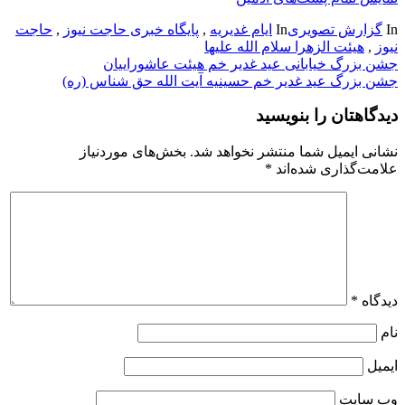
In
گزارش تصویری
In
ایام غدیریه
,
پایگاه خبری حاجت نیوز
,
حاجت
نیوز
,
هیئت الزهرا سلام الله علیها
راهبری
جشن بزرگ خیابانی عید غدیر خم هیئت عاشوراییان
جشن بزرگ عید غدیر خم حسينيه آيت الله حق شناس (ره)
نوشته
دیدگاهتان را بنویسید
نشانی ایمیل شما منتشر نخواهد شد.
بخش‌های موردنیاز
علامت‌گذاری شده‌اند
*
دیدگاه
*
نام
ایمیل
وب‌ سایت