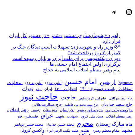
اینستاگرم
تلگرام
راهبرد «پشیمان‌سازی مستمر دشمن» در دستور کار ایران
قرار دارد
*💢وزیر راه و شهرسازی: تسهیلات آسیب‌دیدگان جنگ در
کمتر از ۳ روز پرداخت شد*
دوران دیکته‌نویسی برای ملت ایران به پایان رسیده است
برگزاری اولین اجتماع امام حسنی ها
پیام رهبر معظم انقلاب اسلامی به حجاج
امام حسین
اربعین
انتخابات
hajatnews
امام رضا(ع)
امام رضا (ع)
تهران
انتخابات ریاست جمهوری۱۴۰۰
انتخابات ۱۴۰۰
ایران
ایلام
حاجت نیوز
حاجت
حاج ابوذر بیوکافی
حاج امیر کرمانشاهی
حاج سعید حدادیان
حاج عبدالرضا هلالی
حاج سید مجید بنی فاطمه
خراسان
رهبر انقلاب
حاج محمود کریمی
حرم مطهر رضوی
خوزستان
رئیسی
عراق
قم
شهادت
شهید
رهبر معظم انقلاب
ستاد ملی کرونا
فلسطین
محرم
ماه مبارک رمضان
محمد حسین پویانفر
محمد حسین حدادیان
مشهد
واکسن کرونا
مقام معظم رهبری
هیئت
هیئت مکتب الزهرا(س)