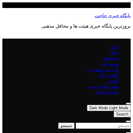
Skip
آگوست 8, 2026
to
content
پایگاه خبری حاجت
بروزترین پایگاه‌ خبری هیئت ها و محافل مذهبی
خانه
اخبار
ویدیو ها
صوت ها
گزارش تصویری
گفت و گو
اشعار
هیئت کجا برویم
خانه مداحان
Dark Mode
Light Mode
Search
جستجو
برای: