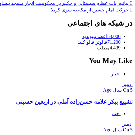
راهبری
بیانیه ایات عظام سیستانی و حکیم در محکومیت انجار مسجد پیشاو
حرکت امام حسین از مکه به سوی کربلا
نوشته
در شبکه های اجتماعی
53,000
اعضا
بپیوندید
71,200
فالوئر
فالو کنید
4,439
مطلب
You May Like
اخبار
ادمین
5 سال Ago
On
تشییع پیکر علامه حسن‌زاده آملی در اربعین حسینی
اخبار
ادمین
5 سال Ago
On