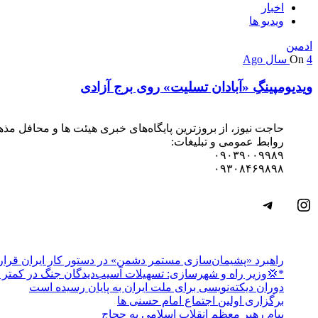
اخبار
ویدیو ها
ادمین
4 سال Ago
On
ویدیومپینگِ «آبادان تسلیت» روی برج آزادی
حاجت نیوز، از بروزترین پایگاه‌های خبری هیئت ها و محافل مذ
روابط عمومی و تبلیغات:
۰۹۰۳۹۰۰۹۹۸۹
۰۹۳۰۸۴۶۹۸۹۸
اینستاگرم
تلگرام
راهبرد «پشیمان‌سازی مستمر دشمن» در دستور کار ایران قرار 
*💢وزیر راه و شهرسازی: تسهیلات آسیب‌دیدگان جنگ در کمتر از ۳ روز پرداخت 
دوران دیکته‌نویسی برای ملت ایران به پایان رسیده است
برگزاری اولین اجتماع امام حسنی ها
پیام رهبر معظم انقلاب اسلامی به حجاج