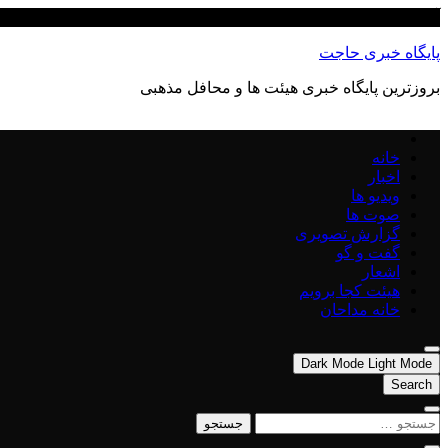
Skip
آگوست 8, 2026
to
content
پایگاه خبری حاجت
بروزترین پایگاه‌ خبری هیئت ها و محافل مذهبی
خانه
اخبار
ویدیو ها
صوت ها
گزارش تصویری
گفت و گو
اشعار
هیئت کجا برویم
خانه مداحان
Dark Mode
Light Mode
Search
جستجو
برای: