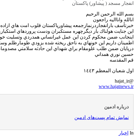
انفجار مسجد ( پیشاور) پاکستان
بسم الله الرحمن الرحيم
انالله وانااليه راجعون
خبرتأسف بارانفجاردرنمازجمعه پيشاورپاكستان قلوب امت هاي ازاده ج
اين جنايت هولناك بار ديگرچهره مستكبران ودست پروردهاي استكباررا
اينجانب ضمن محكوم كردن اين عمل غيرانساني همدردي وتسليت خودرا
اطمينان داريم اين خونهاي به ناحق ريخته شده بزودي طومارظلم وستم 
درپايان ضمن طلب علومقام براي شهداي اين حادثه سلامتي مصدومان
حسين نوري همداني
قم المقدسه
اول شعبان المعظم ١٤٤٣
@hajat_ir
www.hajatnews.ir
درباره ادمین
نمایش تمام پست‌های ادمین
In
اخبار