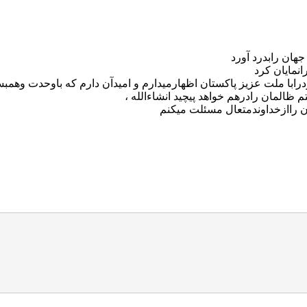
هان رابدرد آورد
نمايان كرد
با ملت عزيز پاكستان اظهارميدارم و اميدآن دارم كه باوحدت وهمب
ظالمان رادرهم خواهد پيچيد انشاءالله ،
 راازخداوندمتعال مسئلت ميكنم