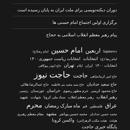
دوران دیکته‌نویسی برای ملت ایران به پایان رسیده است
برگزاری اولین اجتماع امام حسنی ها
پیام رهبر معظم انقلاب اسلامی به حجاج
امام حسین
اربعین
hajatnews
امام رضا(ع)
انتخابات
انتخابات ریاست جمهوری۱۴۰۰
امام رضا (ع)
تهران
انتخابات ۱۴۰۰
ایران
ایلام
حاج ابوذر بیوکافی
حاجت نیوز
حاجت
حاج امیر کرمانشاهی
حاج سعید حدادیان
حاج عبدالرضا هلالی
حاج سید مجید بنی فاطمه
خراسان
حاج محمود کریمی
حرم مطهر رضوی
خوزستان
رئیسی
رهبر انقلاب
شهادت
شهید
رهبر معظم انقلاب
ستاد ملی کرونا
محرم
عراق
ماه مبارک رمضان
قم
فلسطین
مشهد
محمد حسین پویانفر
مقام معظم رهبری
محمد حسین حدادیان
واکسن کرونا
هیئت
هیئت مکتب الزهرا(س)
پایگاه خبری حاجت