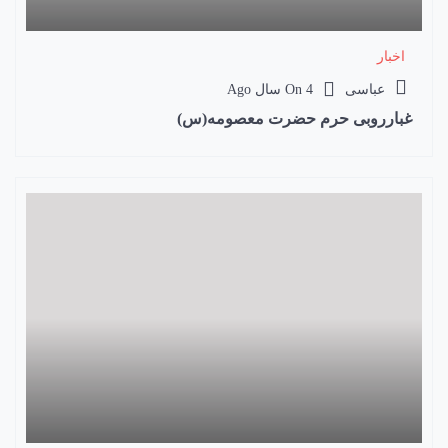
اخبار
عباسی
4 سال Ago
On
غبارروبی حرم حضرت معصومه(س)