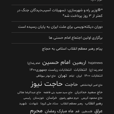
*💢وزیر راه و شهرسازی: تسهیلات آسیب‌دیدگان جنگ در
کمتر از ۳ روز پرداخت شد*
دوران دیکته‌نویسی برای ملت ایران به پایان رسیده است
برگزاری اولین اجتماع امام حسنی ها
پیام رهبر معظم انقلاب اسلامی به حجاج
امام حسین
اربعین
hajatnews
امام رضا(ع)
انتخابات
انتخابات ریاست جمهوری۱۴۰۰
امام رضا (ع)
تهران
انتخابات ۱۴۰۰
ایران
ایلام
حاج ابوذر بیوکافی
حاجت نیوز
حاجت
حاج امیر کرمانشاهی
حاج سعید حدادیان
حاج عبدالرضا هلالی
حاج سید مجید بنی فاطمه
خراسان
حاج محمود کریمی
حرم مطهر رضوی
خوزستان
رئیسی
رهبر انقلاب
شهید
رهبر معظم انقلاب
ستاد ملی کرونا
شهادت
محرم
عراق
ماه مبارک رمضان
قم
فلسطین