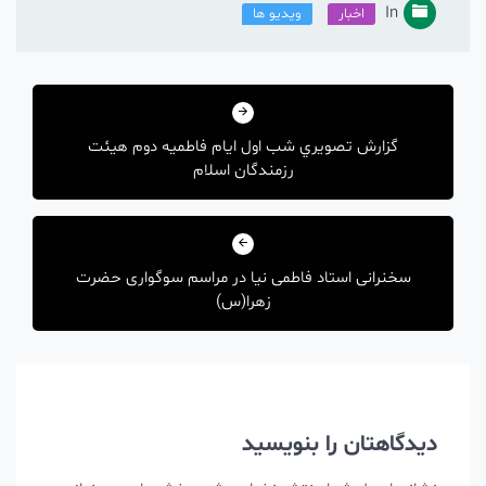
In
اخبار
ویدیو ها
راهبری
نوشته
گزارش تصويري شب اول ایام فاطمیه دوم هیئت
رزمندگان اسلام
سخنرانی استاد فاطمی نیا در مراسم سوگواری حضرت
زهرا(س)
دیدگاهتان را بنویسید