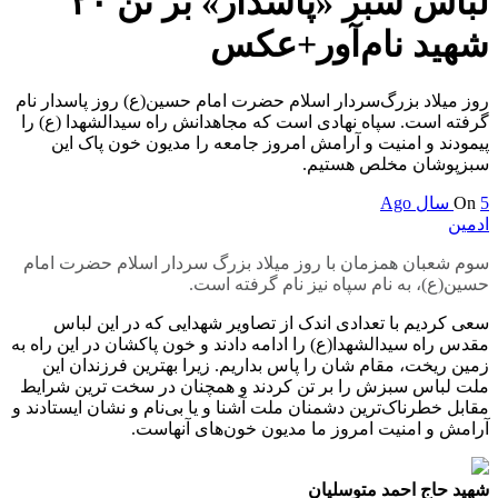
لباس سبز «پاسدار» بر تن ۲۰
شهید نام‌آور+عکس
روز میلاد بزرگ‌سردار اسلام حضرت امام حسین(ع) روز پاسدار نام
گرفته است. سپاه نهادی است که مجاهدانش راه سیدالشهدا (ع) را
پیمودند و امنیت و آرامش امروز جامعه را مدیون خون پاک این
سبزپوشان مخلص هستیم.
5 سال Ago
On
ادمین
سوم شعبان همزمان با روز میلاد بزرگ سردار اسلام حضرت امام
حسین(ع)، به نام سپاه نیز نام گرفته است.
سعی کردیم با تعدادی اندک از تصاویر شهدایی که در این لباس
مقدس راه سیدالشهدا(ع) را ادامه دادند و خون پاکشان در این راه به
زمین ریخت، مقام شان را پاس بداریم. زیرا بهترین فرزندان این
ملت لباس سبزش را بر تن کردند و همچنان در سخت
ترین
شرایط
مقابل خطرناک‌
ترین
دشمنان ملت آشنا و یا بی‌نام و نشان ایستادند و
آرامش و امنیت امروز ما مدیون خون‌های آنهاست.
شهید حاج احمد
متوسلیان