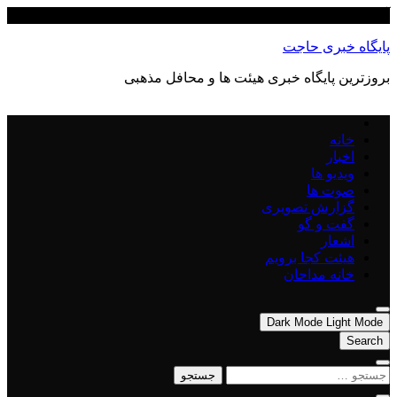
Skip
آگوست 10, 2026
to
content
پایگاه خبری حاجت
بروزترین پایگاه‌ خبری هیئت ها و محافل مذهبی
خانه
اخبار
ویدیو ها
صوت ها
گزارش تصویری
گفت و گو
اشعار
هیئت کجا برویم
خانه مداحان
Dark Mode
Light Mode
Search
جستجو
برای: