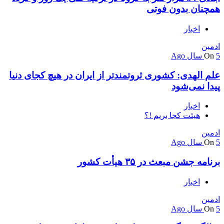
همچنان بدون فوتی
اخبار
ادمین
5 سال Ago
On
علم الهدی: کشوری ثروتمندتر از ایران در هیچ کجای دنیا
پیدا نمی‌شود
اخبار
هیئت کجا بریم !؟
ادمین
5 سال Ago
On
برنامه جشن مبعث در ۳۵ هیأت کشور
اخبار
ادمین
5 سال Ago
On