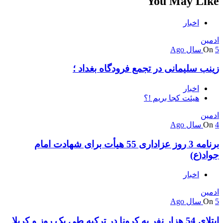
You May Like
اخبار
ادمین
5 سال Ago
On
زینب سلیمانی در تجمع فرودگاه بغداد ؛
اخبار
هیئت کجا بریم !؟
ادمین
4 سال Ago
On
برنامه 3 روز عزاداری 55 هیأت برای شهادت امام
جواد(ع)
اخبار
ادمین
5 سال Ago
On
ابتلای 54 هزار نفر به کرونا در ترکیه طی یک روز و کربلا