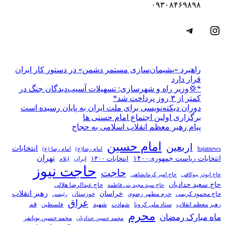
۰۹۳۰۸۴۶۹۸۹۸
اینستاگرم
تلگرام
راهبرد «پشیمان‌سازی مستمر دشمن» در دستور کار ایران
قرار دارد
*💢وزیر راه و شهرسازی: تسهیلات آسیب‌دیدگان جنگ در
کمتر از ۳ روز پرداخت شد*
دوران دیکته‌نویسی برای ملت ایران به پایان رسیده است
برگزاری اولین اجتماع امام حسنی ها
پیام رهبر معظم انقلاب اسلامی به حجاج
امام حسین
اربعین
انتخابات
hajatnews
امام رضا(ع)
امام رضا (ع)
تهران
انتخابات ریاست جمهوری۱۴۰۰
انتخابات ۱۴۰۰
ایران
ایلام
حاجت نیوز
حاجت
حاج ابوذر بیوکافی
حاج امیر کرمانشاهی
حاج سعید حدادیان
حاج عبدالرضا هلالی
حاج سید مجید بنی فاطمه
خراسان
رهبر انقلاب
حاج محمود کریمی
حرم مطهر رضوی
خوزستان
رئیسی
عراق
قم
شهادت
شهید
رهبر معظم انقلاب
ستاد ملی کرونا
فلسطین
محرم
ماه مبارک رمضان
محمد حسین پویانفر
محمد حسین حدادیان