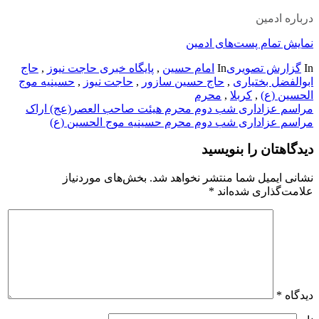
درباره ادمین
نمایش تمام پست‌های ادمین
In
گزارش تصویری
In
امام حسین
,
پایگاه خبری حاجت نیوز
,
حاج
ابوالفضل بختیاری
,
حاج حسین سازور
,
حاجت نیوز
,
حسینیه موج
الحسین (ع)
,
کربلا
,
محرم
راهبری
مراسم عزاداری شب دوم محرم هیئت صاحب العصر(عج) اراک
مراسم عزاداری شب دوم محرم حسینیه موج الحسین (ع)
نوشته
دیدگاهتان را بنویسید
نشانی ایمیل شما منتشر نخواهد شد.
بخش‌های موردنیاز
علامت‌گذاری شده‌اند
*
دیدگاه
*