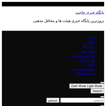
Skip
آگوست 9, 2026
to
content
پایگاه خبری حاجت
بروزترین پایگاه‌ خبری هیئت ها و محافل مذهبی
خانه
اخبار
ویدیو ها
صوت ها
گزارش تصویری
گفت و گو
اشعار
هیئت کجا برویم
خانه مداحان
Dark Mode
Light Mode
Search
جستجو
برای: