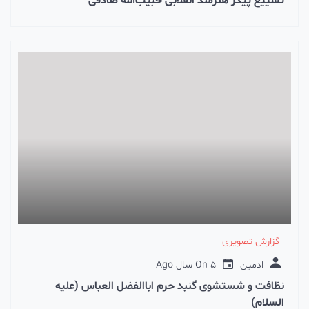
تشییع پیکر هنرمند انقلابی حبیب‌الله صادقی
گزارش تصویری
ادمین
5 سال Ago
On
نظافت و شستشوی گنبد حرم اباالفضل العباس (علیه
السلام)