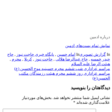
درباره ادمین
نمایش تمام پست‌های ادمین
In
گزارش تصویری
In
امام حسین
,
پایگاه خبری حاجت نیوز
,
حاج
حیدر خمسه
,
حاج عبدالرضا هلالی
,
حاجت نیوز
,
کربلا
,
محرم
,
هیئت الرضا علیه السلام
راهبری
مراسم عزاداری شب ششم محرم حسینیه موج الحسین (ع)
مراسم عزاداری روز ششم محرم هیئت رزمندگان مکتب
نوشته
الحسین(ع)
دیدگاهتان را بنویسید
نشانی ایمیل شما منتشر نخواهد شد.
بخش‌های موردنیاز
علامت‌گذاری شده‌اند
*