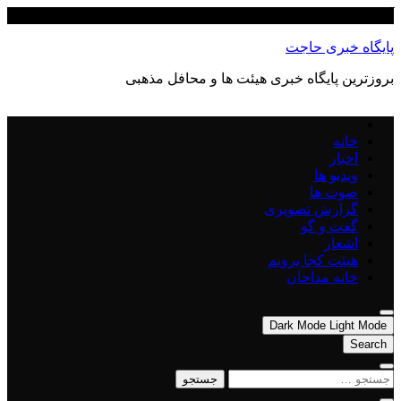
Skip
آگوست 9, 2026
to
content
پایگاه خبری حاجت
بروزترین پایگاه‌ خبری هیئت ها و محافل مذهبی
خانه
اخبار
ویدیو ها
صوت ها
گزارش تصویری
گفت و گو
اشعار
هیئت کجا برویم
خانه مداحان
Dark Mode
Light Mode
Search
جستجو
برای: