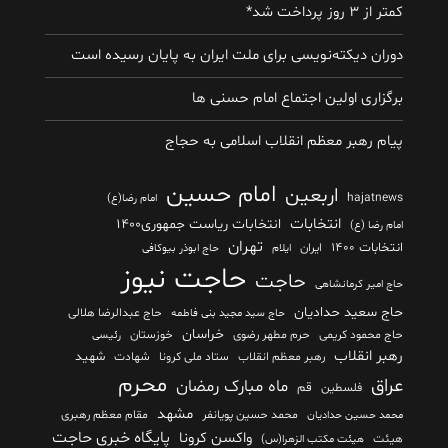
کمتر از ۳ روز پرداخت شد*
دوران دیکته‌نویسی برای ملت ایران به پایان رسیده است
برگزاری اولین اجتماع امام حسنی ها
پیام رهبر معظم انقلاب اسلامی به حجاج
امام حسین
اربعین
hajatnews
امام رضا(ع)
انتخابات
انتخابات ریاست جمهوری۱۴۰۰
امام رضا (ع)
تهران
انتخابات ۱۴۰۰
ایران
ایلام
حاج ابوذر بیوکافی
حاجت نیوز
حاجت
حاج امیر کرمانشاهی
حاج سعید حدادیان
حاج عبدالرضا هلالی
حاج سید مجید بنی فاطمه
خراسان
حاج محمود کریمی
حرم مطهر رضوی
خوزستان
رئیسی
رهبر انقلاب
شهید
رهبر معظم انقلاب
ستاد ملی کرونا
شهادت
محرم
عراق
ماه مبارک رمضان
قم
فلسطین
مشهد
محمد حسین پویانفر
مقام معظم رهبری
محمد حسین حدادیان
پایگاه خبری حاجت
واکسن کرونا
هیئت
هیئت مکتب الزهرا(س)