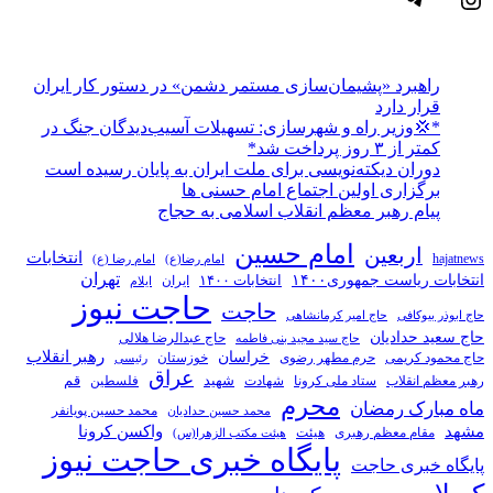
راهبرد «پشیمان‌سازی مستمر دشمن» در دستور کار ایران
قرار دارد
*💢وزیر راه و شهرسازی: تسهیلات آسیب‌دیدگان جنگ در
کمتر از ۳ روز پرداخت شد*
دوران دیکته‌نویسی برای ملت ایران به پایان رسیده است
برگزاری اولین اجتماع امام حسنی ها
پیام رهبر معظم انقلاب اسلامی به حجاج
امام حسین
اربعین
انتخابات
hajatnews
امام رضا(ع)
امام رضا (ع)
تهران
انتخابات ریاست جمهوری۱۴۰۰
انتخابات ۱۴۰۰
ایران
ایلام
حاجت نیوز
حاجت
حاج ابوذر بیوکافی
حاج امیر کرمانشاهی
حاج سعید حدادیان
حاج عبدالرضا هلالی
حاج سید مجید بنی فاطمه
خراسان
رهبر انقلاب
حاج محمود کریمی
حرم مطهر رضوی
خوزستان
رئیسی
عراق
قم
شهادت
شهید
رهبر معظم انقلاب
ستاد ملی کرونا
فلسطین
محرم
ماه مبارک رمضان
محمد حسین پویانفر
محمد حسین حدادیان
مشهد
واکسن کرونا
مقام معظم رهبری
هیئت
هیئت مکتب الزهرا(س)
پایگاه خبری حاجت نیوز
پایگاه خبری حاجت