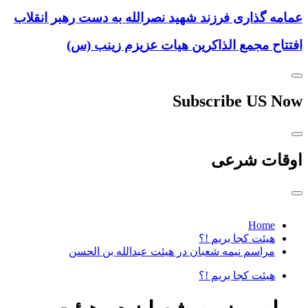
عمامه گذاری فرزند شهید نصرالله به دست رهبر انقلاب
افتتاح مجمع الذاکرین هیات عزیزم زینب (س)
Subscribe US Now
اوقات شرعی
Home
هیئت کجا بریم !؟
مراسم نیمه شعبان در هیئت عبدالله بن الحسن
هیئت کجا بریم !؟