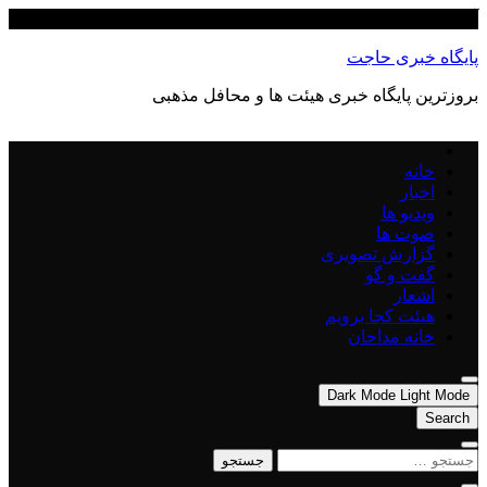
Skip
آگوست 9, 2026
to
content
پایگاه خبری حاجت
بروزترین پایگاه‌ خبری هیئت ها و محافل مذهبی
خانه
اخبار
ویدیو ها
صوت ها
گزارش تصویری
گفت و گو
اشعار
هیئت کجا برویم
خانه مداحان
Dark Mode
Light Mode
Search
جستجو
برای: