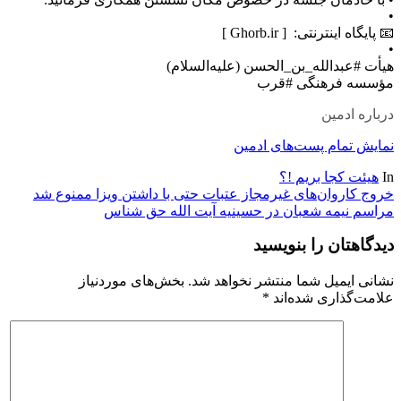
•
📧 پايگاه اینترنتی: ‏ [ Ghorb.ir ]
•
هیأت #عبدالله_بن_الحسن (عليه‌السلام)
مؤسسه فرهنگى #قرب
درباره ادمین
نمایش تمام پست‌های ادمین
In
هیئت کجا بریم !؟
راهبری
خروج کاروان‌های غیرمجاز عتبات حتی با داشتن ویزا ممنوع شد
مراسم نیمه شعبان در حسینیه آیت الله حق شناس
نوشته
دیدگاهتان را بنویسید
نشانی ایمیل شما منتشر نخواهد شد.
بخش‌های موردنیاز
علامت‌گذاری شده‌اند
*