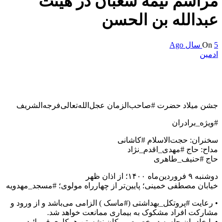
مراسم نیمه شعبان در هیئت
عبدالله بن الحسن
5 سال Ago
On
ادمین
جشن میلاد حضرت #صاحب‌الزمان عجل‌الله‌تعالی‌فرجه‌الشریف
#ویژه_برادران
سخنران: حجت‌الاسلام #کاشانی
مداح: حاج #مهدی_اقدم_نژاد
حاج #حنیف_طاهری
دوشنبه ۹ فروردین‌ماه ۱۴۰۰؛ از اذان ظهر
خیابان مصطفی خمینی؛ پایین‌تر از چهارراه مولوی؛ #مسجد_مهدویه
‌• رعایت #پروتکل_بهداشتی (#ماسک ) الزامی می‌باشد و از ورود و
مشارکت افراد مشکوک به بیماری ممانعت خواهد شد.
• با خادمان جلسه در خصوص مکان نشستن همکاری فرمائید.