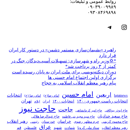
روابط عمومی و تبلیغات:
۰۹۰۳۹۰۰۹۹۸۹
۰۹۳۰۸۴۶۹۸۹۸
اینستاگرم
تلگرام
راهبرد «پشیمان‌سازی مستمر دشمن» در دستور کار ایران
قرار دارد
*💢وزیر راه و شهرسازی: تسهیلات آسیب‌دیدگان جنگ در
کمتر از ۳ روز پرداخت شد*
دوران دیکته‌نویسی برای ملت ایران به پایان رسیده است
برگزاری اولین اجتماع امام حسنی ها
پیام رهبر معظم انقلاب اسلامی به حجاج
امام حسین
اربعین
انتخابات
hajatnews
امام رضا(ع)
امام رضا (ع)
تهران
انتخابات ریاست جمهوری۱۴۰۰
انتخابات ۱۴۰۰
ایران
ایلام
حاجت نیوز
حاجت
حاج ابوذر بیوکافی
حاج امیر کرمانشاهی
حاج سعید حدادیان
حاج عبدالرضا هلالی
حاج سید مجید بنی فاطمه
خراسان
رهبر انقلاب
حاج محمود کریمی
حرم مطهر رضوی
خوزستان
رئیسی
عراق
قم
شهادت
شهید
رهبر معظم انقلاب
ستاد ملی کرونا
فلسطین