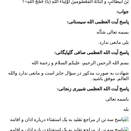
بْنَ أبیطالبٍ و أبْنائَهُ الْمَعْصُومینَ أوْلِیاءُ اللّهِ (یا) حُجَجُ اللّهِ»؟
جواب:
پاسخ آیت العظمی الله سیستانی:
بسمه تعالی شأنُه
بلی مانعی ندارد.
پاسخ آیت الله العظمی صافی گلپایگانی:
بسم الله الرحمن الرحیم، علیکم السلام و رحمة الله
شهادت به صورت مذکور در سؤال جایز است و مانعی ندارد والله
العالم. موفق باشید.
پاسخ آیت الله العظمی شبیری زنجانی:
باسمه تعالی
بله