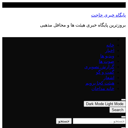
Skip
آگوست 6, 2026
to
content
پایگاه خبری حاجت
بروزترین پایگاه‌ خبری هیئت ها و محافل مذهبی
خانه
اخبار
ویدیو ها
صوت ها
گزارش تصویری
گفت و گو
اشعار
هیئت کجا برویم
خانه مداحان
Dark Mode
Light Mode
Search
جستجو
برای: