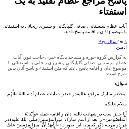
پاسخ مراجع عظام تقلید به یک
استفتاء
آیات عظام سیستانی، صافی گلپایگانی و شبیری زنجانی به استفتائی
با موضوع اذان و اقامه پاسخ دادند.
5 سال Ago
On
ادمین
به گزارش گروه حوزه و مساجد پایگاه خبری حاجت نیوز، آیات
عظام سیستانی، صافی گلپایگانی و شبیری زنجانی به استفتائی با
موضوع اذان و اقامه پاسخ دادند که متن استفتاء و پاسخ آنان بدین
شرح است:
سؤال:
محضر مبارک مراجع عالیقدر حضرات آیات عظام أدامَ اللهُ ظِلَّهُم
سلام علیکم
آیا جایز است در شهادت ثالثه اذان و اقامه جمله «وأبْنائَهُ
الْمَعْصُومینَ» را بعد از اسم مبارک امیرالمؤمنین(صلی اللهُ علیه) در
هر دو مرتبه ذکر کنیم به این صورت: «أشْهَدُ أنَّ أمیرَالمؤمِنینَ علیَّ