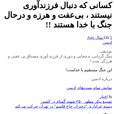
کسانی که دنبال فرزندآوری
نیستند ، بی‌عفت و هرزه و درحال
جنگ با خدا هستند !!
5 سال Ago
On
ادمین
صدیقی:
سگ گردانی، بدحجابی و دوری از فرزند آوری مصداق بی عفتی و
هرزگی ست !
این جنگ مستقیم با خداست!
درباره ادمین
نمایش تمام پست‌های ادمین
In
اخبار
راهبری
تشییع پیکر مطهر ۲۵۰ شهید گمنام در کشور
دسته عزاداری “دختران حاج قاسم” در تهران حرکت می‌کند
نوشته