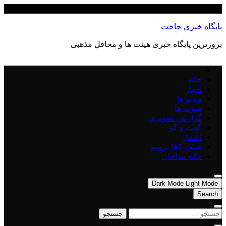
Skip
آگوست 8, 2026
to
content
پایگاه خبری حاجت
بروزترین پایگاه‌ خبری هیئت ها و محافل مذهبی
خانه
اخبار
ویدیو ها
صوت ها
گزارش تصویری
گفت و گو
اشعار
هیئت کجا برویم
خانه مداحان
Dark Mode
Light Mode
Search
جستجو
برای: