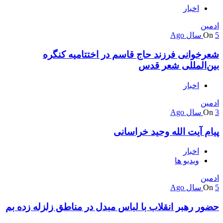
اخبار
ادمین
5 سال Ago
On
شعرخوانی فرزند حاج قاسم در اختتامیه کنگره
بین‌المللی شعر قدس
اخبار
ادمین
3 سال Ago
On
پیام آیت الله وحید خراسانی
اخبار
ویدیو ها
ادمین
5 سال Ago
On
حضور رهبر انقلاب با لباس مبدل در مناطق زلزله زده بم