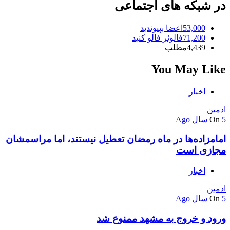
در شبکه های اجتماعی
53,000
اعضا
بپیوندید
71,200
فالوئر
فالو کنید
4,439
مطلب
You May Like
اخبار
ادمین
5 سال Ago
On
امامزاده‌ها در ماه رمضان تعطیل نیستند، اما مراسمشان
مجازی است
اخبار
ادمین
5 سال Ago
On
ورود و خروج به مشهد ممنوع شد‌