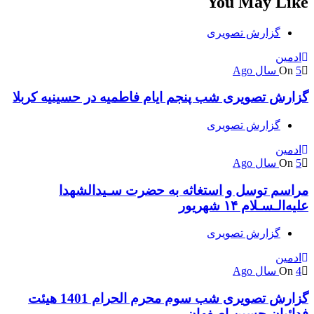
You May Like
گزارش تصویری
ادمین
5 سال Ago
On
گزارش تصویری شب پنجم ایام فاطمیه در حسینیه کربلا
گزارش تصویری
ادمین
5 سال Ago
On
مراسم توسل و استغاثه به حضرت سـیدالشهدا
علیه‌الـسـلام ۱۴ شهریور
گزارش تصویری
ادمین
4 سال Ago
On
گزارش تصویری شب سوم محرم الحرام 1401 هیئت
فدائیان حسین اصفهان