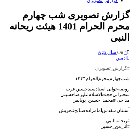
گزارش تصویری
گزارش تصویری شب چهارم
محرم الحرام 1401 هیئت ریحانه
النبی
4 سال Ago
On
ادمین
#گزارش_تصویری
شب‌چهارم‌محرم‌الحرام‌۱۴۴۴
روضه‌خوانی ‌استاد‌سید‌حسین‌عرب
سخنرانی‌‌حجت‌الاسلام‌علیرضا‌حسینی
مداحی‌ #محمد_حسین_پویانفر
آسـتان‌مـقدس‌امامزاده‌صـالح‌تـجریش
#ريحانةالنبي
#انا_من_حسین