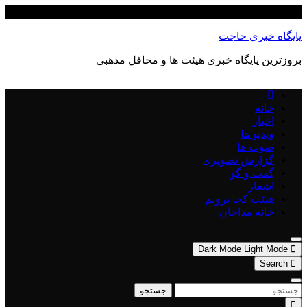
Skip
آگوست 7, 2026
to
content
پایگاه خبری حاجت
بروزترین پایگاه‌ خبری هیئت ها و محافل مذهبی
خانه
اخبار
ویدیو ها
صوت ها
گزارش تصویری
گفت و گو
اشعار
هیئت کجا برویم
خانه مداحان
Dark Mode
Light Mode
Search
جستجو
برای: