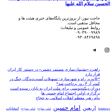
الحسین سلام الله علیها
حاجت نیوز، از بروزترین پایگاه‌های خبری هیئت ها و
محافل مذهبی است.
روابط عمومی و تبلیغات:
۰۹۰۳۹۰۰۹۹۸۹
۰۹۳۰۸۴۶۹۸۹۸
اینستاگرم
تلگرام
راهبرد «پشیمان‌سازی مستمر دشمن» در دستور کار ایران
قرار دارد
*💢وزیر راه و شهرسازی: تسهیلات آسیب‌دیدگان جنگ در
کمتر از ۳ روز پرداخت شد*
دوران دیکته‌نویسی برای ملت ایران به پایان رسیده است
برگزاری اولین اجتماع امام حسنی ها
پیام رهبر معظم انقلاب اسلامی به حجاج
امام حسین
اربعین
انتخابات
hajatnews
امام رضا(ع)
امام رضا (ع)