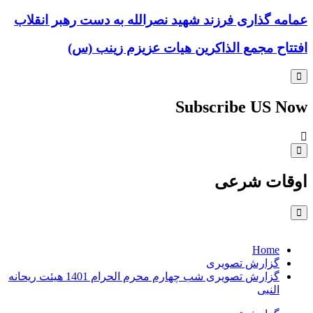
عمامه گذاری فرزند شهید نصرالله به دست رهبر انقلاب
افتتاح مجمع الذاکرین هیات عزیزم زینب (س)
Subscribe US Now
اوقات شرعی
Home
گزارش تصویری
گزارش تصویری شب چهارم محرم الحرام 1401 هیئت ریحانه
النبی