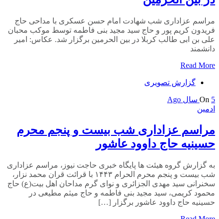
مراسم عزاداری شب شهادت امام حسن عسکری با مداحی حاج
فریدون کریم پور و حاج سید مجید بنی فاطمه توسط موکب محبان
علی بن ابی طالب کربلا در بین الحرمین برگزار شد. عکاس: امیر
دانشمند
Read More
گزارش تصویری
5 سال Ago
On
ادمین
مراسم عزاداری شب بیست و پنجم محرم
حسینیه حاج داوود عاشور
به گزارش گروه هیئت ها پایگاه خبری حاجت نیوز، مراسم عزاداری
شب بیست و پنجم محرم الحرام ۱۴۴۳ با قرائت قران محمد نزار،
سخنرانی سید مهدی الجزائری و نوای گرم مداحان اهل بیت(ع) حاج
محمود کریمی، سید مجید بنی فاطمه و حاج میثم مطیعی در
حسینیه حاج داوود عاشور برگزار […]
Read More