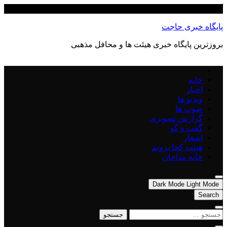
Skip
آگوست 7, 2026
to
content
پایگاه خبری حاجت
بروزترین پایگاه‌ خبری هیئت ها و محافل مذهبی
خانه
اخبار
ویدیو ها
صوت ها
گزارش تصویری
گفت و گو
اشعار
هیئت کجا برویم
خانه مداحان
Dark Mode
Light Mode
Search
جستجو
برای: