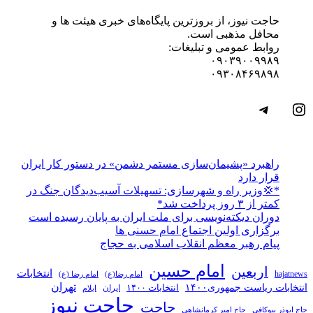
حاجت نیوز، از بروزترین پایگاه‌های خبری هیئت ها و
محافل مذهبی است.
روابط عمومی و تبلیغات:
۰۹۰۳۹۰۰۹۹۸۹
۰۹۳۰۸۴۶۹۸۹۸
اینستاگرم
تلگرام
راهبرد «پشیمان‌سازی مستمر دشمن» در دستور کار ایران
قرار دارد
*💢وزیر راه و شهرسازی: تسهیلات آسیب‌دیدگان جنگ در
کمتر از ۳ روز پرداخت شد*
دوران دیکته‌نویسی برای ملت ایران به پایان رسیده است
برگزاری اولین اجتماع امام حسنی ها
پیام رهبر معظم انقلاب اسلامی به حجاج
امام حسین
اربعین
انتخابات
hajatnews
امام رضا(ع)
امام رضا (ع)
تهران
انتخابات ریاست جمهوری۱۴۰۰
انتخابات ۱۴۰۰
ایران
ایلام
حاجت نیوز
حاجت
حاج ابوذر بیوکافی
حاج امیر کرمانشاهی