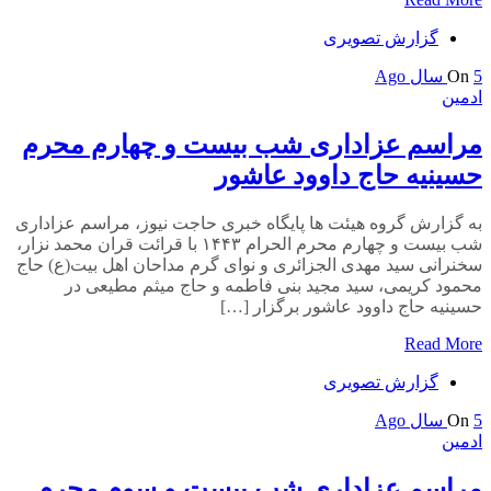
گزارش تصویری
5 سال Ago
On
ادمین
مراسم عزاداری شب بیست و چهارم محرم
حسینیه حاج داوود عاشور
به گزارش گروه هیئت ها پایگاه خبری حاجت نیوز، مراسم عزاداری
شب بیست و چهارم محرم الحرام ۱۴۴۳ با قرائت قران محمد نزار،
سخنرانی سید مهدی الجزائری و نوای گرم مداحان اهل بیت(ع) حاج
محمود کریمی، سید مجید بنی فاطمه و حاج میثم مطیعی در
حسینیه حاج داوود عاشور برگزار […]
Read More
گزارش تصویری
5 سال Ago
On
ادمین
مراسم عزاداری شب بیست و سوم محرم