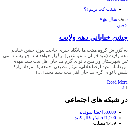
هیئت کجا بریم !؟
5 سال Ago
On
ادمین
جشن خیابانی دهه ولایت
به گزراش گروه هیئت ها پایگاه خبری حاجت نیوز، جشن خیابانی
دهه ولایت (عید قربان تا عید غدیر) برگزار خواهد شد. چهارشنبه سی
تیر: شهرستان ورامین با نوای گرم مداجان اهل بیت سید مهدی
میرداماد، عبدالرضا هلالی، میثم مطیعی. جمعه یک مرداد: پارک
پلیس با نوای گرم مداجان اهل بیت سید مجید […]
Read More
1
2
راهبری
نوشته‌ها
در شبکه های اجتماعی
53,000
اعضا
بپیوندید
71,200
فالوئر
فالو کنید
4,439
مطلب