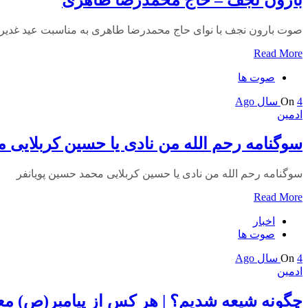
صوت بارون نجف با نوای حاج محمدرضا طاهری به مناسبت عید غدی
Read More
صوت ها
4 سال Ago
On
ادمین
سوگنامه رحم الله من نادی یا حسین کربلایی 
سوگنامه رحم الله من نادی یا حسین کربلایی محمد حسین پویانفر
Read More
اخبار
صوت ها
4 سال Ago
On
ادمین
چگونه شیعه شدیم؟ | هر کس از پیامبر(ص) م