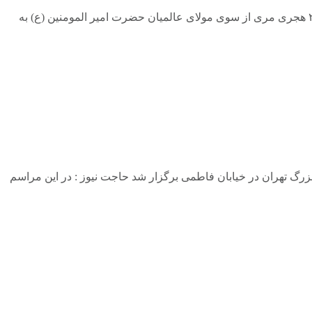
دعای صباح دعایی است که توسط امیرالمومنین علی (ع ) در صبحگاهان سفارش به خواندن شده است این دعا در روز ۱۱ ذی الحجه سال ۲۵ هجری مری از سوی مولای عالمیان حضرت امیر المومنین (ع) به
 شهادت امام باقر (ع) به همت ستاد مرکزی رزمندگان روز پنجشنبه ۱۶ تیر ماه در فاطمیه بزرگ تهران در خیابان فاطمی برگزار شد حاجت نیوز : در این مراسم