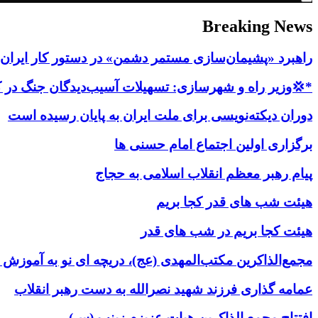
Breaking News
راهبرد «پشیمان‌سازی مستمر دشمن» در دستور کار ایران ق
*💢وزیر راه و شهرسازی: تسهیلات آسیب‌دیدگان جنگ در کمتر از ۳ روز پر
دوران دیکته‌نویسی برای ملت ایران به پایان رسیده است
برگزاری اولین اجتماع امام حسنی ها
پیام رهبر معظم انقلاب اسلامی به حجاج
هیئت شب های قدر کجا بریم
هیئت کجا بریم در شب های قدر
مجمع‌الذاکرین مکتب‌المهدی (عج)، دریچه ای نو به آموزش
عمامه گذاری فرزند شهید نصرالله به دست رهبر انقلاب
افتتاح مجمع الذاکرین هیات عزیزم زینب (س)