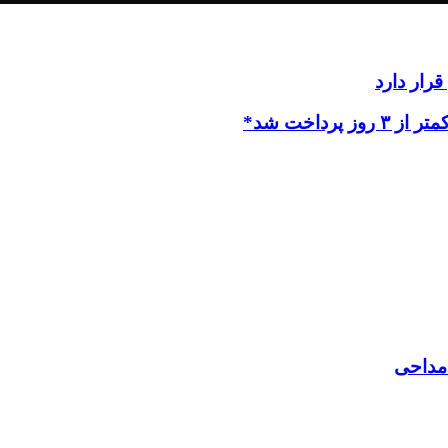
رار دارد
داخت شد*
 مداحی