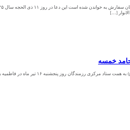
لانوار […]
 حامد خمسه
به گزارش پایگاه خبری حاجت نیوز : مراسم ظهر