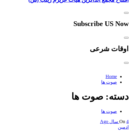
Subscribe US Now
اوقات شرعی
Home
صوت ها
دسته:
صوت ها
صوت ها
4 سال Ago
On
ادمین