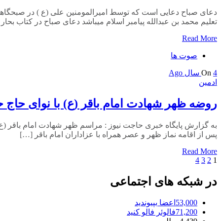
تعلیم محمد بن عبدالله پیامبر اسلام میباشد دعای صباح در کتاب بحار ا
Read More
صوت ها
4 سال Ago
On
ادمین
روضه ظهر شهادت امام باقر (ع) با نوای حاج
پس از اقامه نماز ظهر و عصر همراه با عزاداران امام باقر […]
Read More
1
2
3
4
راهبری
نوشته‌ها
در شبکه های اجتماعی
53,000
اعضا
بپیوندید
71,200
فالوئر
فالو کنید