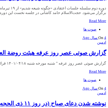
برگزار می‌شود. حجت‌الاسلام حامد کاشانی در جلسه نخست این دوره اظهار داشت: در ا
Read More
صوت ها
4 سال Ago
On
ادمین
گزارش صوتی عصر روز عرفه هیئت روضة العب
گزارش صوتی عصر روز عرفه ” شنبه مورخه شنبه ۱۴۰۱/۰۴/۱۸ قرائت دعای عرفه : سید مالک علوی به نفس: حاج حسین سیب سرخی کربلایی سید محمدرضا نوشه ور
Read More
صوت ها
4 سال Ago
On
ادمین
نوشته شدن دعای صباح (در روز ۱۱ ذی الحجه)