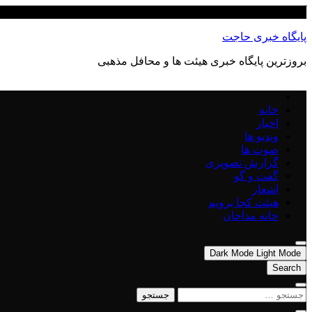
Skip
آگوست 8, 2026
to
content
پایگاه خبری حاجت
بروزترین پایگاه‌ خبری هیئت ها و محافل مذهبی
خانه
اخبار
ویدیو ها
صوت ها
گزارش تصویری
گفت و گو
اشعار
هیئت کجا برویم
خانه مداحان
Dark Mode
Light Mode
Search
جستجو
برای: