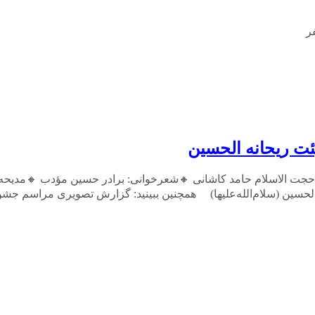
فر
 ریحانه الحسین
جت الاسلام حامد کاشانی 🔸️شعرخوانی: برادر حسین مؤدب 🔸️مدیحه 