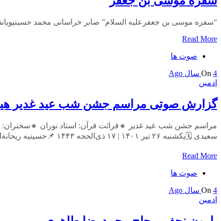
سفره موسی بن جعفر
“سفره موسی بن جعفرعليه السلام” صابر خراسانی محمد حسینپويان
Read More
صوت ها
4 سال Ago
On
ادمین
گزارش صوتی مراسم جشن شب عید غدیر هیئت
مراسم جشن شب عید غدیر 🔸️قرائت قرآن: استاد نوران 🔸️سخنران: ح
سعیدی 🗓یکشنبه ۲۶ تیر ۱۴۰۱ | ۱۷ ذی‌الحجه ۱۴۴۳ ️📌حسینیه ریحانة‌الحسین (سلام‌الله‌علیها) همچنین ببینید: گزارش تصویری مراسم جشن […]
Read More
صوت ها
4 سال Ago
On
ادمین
بارون نجف – حاج محمدرضا طاهری