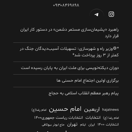
۰۹۳۰۸۴۶۹۸۹۸
اینستاگرم
تلگرام
راهبرد «پشیمان‌سازی مستمر دشمن» در دستور کار ایران
قرار دارد
*💢وزیر راه و شهرسازی: تسهیلات آسیب‌دیدگان جنگ در
کمتر از ۳ روز پرداخت شد*
دوران دیکته‌نویسی برای ملت ایران به پایان رسیده است
برگزاری اولین اجتماع امام حسنی ها
پیام رهبر معظم انقلاب اسلامی به حجاج
امام حسین
اربعین
hajatnews
امام رضا(ع)
انتخابات
انتخابات ریاست جمهوری۱۴۰۰
امام رضا (ع)
تهران
انتخابات ۱۴۰۰
ایران
ایلام
حاج ابوذر بیوکافی