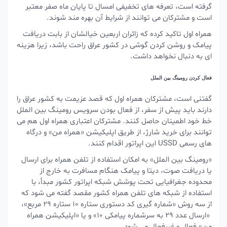
گرفته است، تعرفه های تخفیفی امسال تا پایان ماه صفر معتبر
است و مشترکان می توانند از شرایط آن بهره مند شوند.
همراه اول تاکید کرده که زائران اربعین خیالشان از بابت دریافت
پیامک و روشن کردن گوشی در کشور عراق راحت باشد، زیرا هزینه
ای به دنبال نخواهد داشت.
فعال کردن رومینگ بین الملل
گفتنی است، مشترکان همراه اول که قصد عزیمت به کشور عراق را
دارند باید پیش از سفر، از فعال بودن سرویس رومینگ بین الملل
خط خود اطمینان حاصل کنند. مشترکان اعتباری همراه اول هم می
توانند برای خرید شارژ، از طریق اپلیکیشن «همراه من» و درگاه
های رسمی USSD این اپراتور اقدام کنند.
«رومینگ بین الملل» به امکان استفاده از تلفن همراه برای ارسال
یا دریافت صوت، دیتا و پیامک هنگام مسافرت به خارج از
محدوده جغرافیایی تحت پوشش شبکه اپراتور کشور مبدأ، با
استفاده از شبکه های تلفن همراه کشور مقصد گفته می شود که
از سه روش «شماره گیری کد دستوری ستاره ۱۰ ستاره ۲۹ مربع»،
«ارسال عدد ۲۹ به سرشماره پیامکی ۱۰» و یا «اپلیکیشن همراه
من» فعال و غیرفعال می شود.