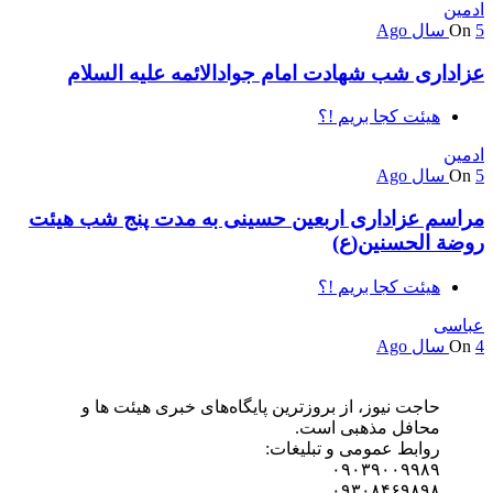
ادمین
5 سال Ago
On
عزاداری شب شهادت امام جوادالائمه علیه السلام
هیئت کجا بریم !؟
ادمین
5 سال Ago
On
مراسم عزاداری اربعین حسینی به مدت پنج شب هیئت
روضة الحسنین(ع)
هیئت کجا بریم !؟
عباسی
4 سال Ago
On
حاجت نیوز، از بروزترین پایگاه‌های خبری هیئت ها و
محافل مذهبی است.
روابط عمومی و تبلیغات:
۰۹۰۳۹۰۰۹۹۸۹
۰۹۳۰۸۴۶۹۸۹۸