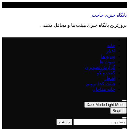
Skip
آگوست 8, 2026
to
content
پایگاه خبری حاجت
بروزترین پایگاه‌ خبری هیئت ها و محافل مذهبی
خانه
اخبار
ویدیو ها
صوت ها
گزارش تصویری
گفت و گو
اشعار
هیئت کجا برویم
خانه مداحان
Dark Mode
Light Mode
Search
جستجو
برای: