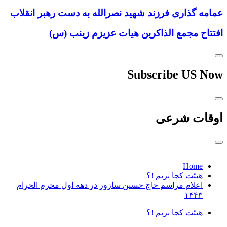
عمامه گذاری فرزند شهید نصرالله به دست رهبر انقلاب
افتتاح مجمع الذاکرین هیات عزیزم زینب (س)
Subscribe US Now
اوقات شرعی
Home
هیئت کجا بریم !؟
اعلام مراسم حاج حسین سازور در دهه اول محرم الحرام
۱۴۴۳
هیئت کجا بریم !؟