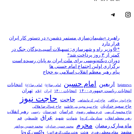
اینستاگرم
تلگرام
راهبرد «پشیمان‌سازی مستمر دشمن» در دستور کار ایران
قرار دارد
*💢وزیر راه و شهرسازی: تسهیلات آسیب‌دیدگان جنگ در
کمتر از ۳ روز پرداخت شد*
دوران دیکته‌نویسی برای ملت ایران به پایان رسیده است
برگزاری اولین اجتماع امام حسنی ها
پیام رهبر معظم انقلاب اسلامی به حجاج
امام حسین
اربعین
انتخابات
hajatnews
امام رضا(ع)
امام رضا (ع)
تهران
انتخابات ریاست جمهوری۱۴۰۰
انتخابات ۱۴۰۰
ایران
ایلام
حاجت نیوز
حاجت
حاج ابوذر بیوکافی
حاج امیر کرمانشاهی
حاج سعید حدادیان
حاج عبدالرضا هلالی
حاج سید مجید بنی فاطمه
خراسان
رهبر انقلاب
حاج محمود کریمی
حرم مطهر رضوی
خوزستان
رئیسی
عراق
قم
شهادت
شهید
رهبر معظم انقلاب
ستاد ملی کرونا
فلسطین
محرم
ماه مبارک رمضان
محمد حسین پویانفر
محمد حسین حدادیان
مشهد
واکسن کرونا
مقام معظم رهبری
هیئت
هیئت مکتب الزهرا(س)