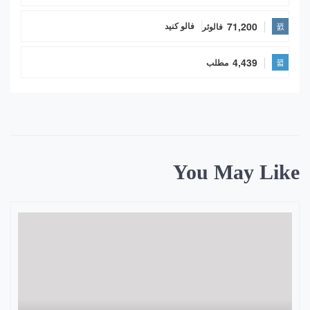
71,200
فالوئر
فالو کنید
4,439
مطلب
You May Like