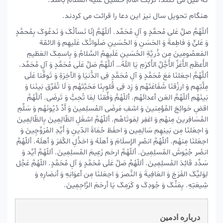
که میل می کنند، تربت امام حسین علیه السلام باشد.
هنگام تحویل سال نیز این دعا را قرائت می کردند.
أللّهُمَّ صلِّ عَلی مُحمَّدٍ و آلِ مُحَمِّد. أللّهُمَّ إنّا نَسألُکَ وَ نَدعُوکَ بِمُحمَّدٍ
وَ عَلیٍّ وَ فاطِمةَ وَ الحَسَنِ وَ الحُسَینِ صَلَواتُکَ عَلَیهِم وَ الائمّة
المَعصُومِینَ مِن ذُریَّةِ الحُسَینِ عَلَیهِمُ السَّلامُ وَ بِاسمِکَ العَظیمِ
الأَعظَمِ الأَعَزِّ الأَجَّلِّ الأَکرَمِ یَا اللهُ… أللَّهُمَّ صَلِّ عَلَی مُحَمَّدٍ وَ آلِ مُحَمِّد.
أللَّهُمَّ اجعَلنَا مَعَ مُحَمَّدٍ وَ آلِ مُحَمَّدٍ فِی الدُّنیَا وَ الآخِرَةِ وَ تَوفَّنا عَلَی
مِلَّتِهِم وَ ارزُقنَا شَفَاعَتَهُم وَ زِد فِی قُلوبِنَا مَحَبَّتَهُم وَ لَا تُفَرِّق بَینَنا وَ
بَینَهُم أللّهُمَّ العَن أعدائَهُم. أللّهُمَّ وَفِّقنَا لِمَا تُحِبُّ وَ تَرضَی. أللَّهُمَّ
اقضِ حَوائِجَ المُؤمِنینَ وَ اشفِ مَرضَی المُسلِمینَ وَ أَدِّ دُیُونَهُم وَ سَلِّمِ
المُسَافِرینَ مِنهُم وَ اغفِر لِمَوتَاهُم. أللّهُمَّ اشغَلِ الظّالِمِینَ بِالظّالِمِینَ
وَ اجعَلنَا مِن بَینِهِم سَالِمِین وَ احفَظ حُمَاةَ الدّینِ وَ أَیِّدِ المُرَوِّجِینَ وَ
اجعَلنَا مِنهُم. أللّهُمَّ انصُرِ الإسلَامَ وَ أهلَهُ وَ اخذُلِ الکُفرَ وَ أهلَهُ. أللّهُمَّ
انصُر جُیُوشَ المُسلِمِینَ. أللّهُمَّ ارحَم زَعِیمَ المُسلِمِینَ. أللّهُمَّ أیِّد وَ
سَدِّد قَائِدَ المُسلِمِینَ. أللّهُمَّ صَلِّ عَلَی مُحَمَّدٍ وَ آلِ مُحَمَّدٍ. اللّهُمَّ عَجَّل
لِوَلیِّکَ الفَرَجَ وَ العَافِیةَ وَ النَّصرَ وَ اجعَلنَا مِن أعوَانِهِ وَ أنصَارِهِ وَ
شِیعَتِهِ. بِمَنِّکَ وَ جُودِکَ و کَرَمِکَ یَا أرحَمَ الرَّاحِمِینَ.
درباره ادمین