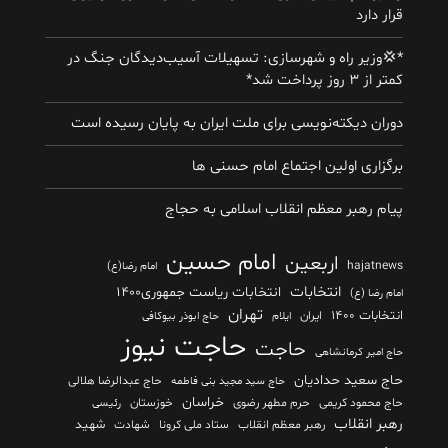
قرار دارد
*💢وزیر راه و شهرسازی: تسهیلات آسیب‌دیدگان جنگ در
کمتر از ۳ روز پرداخت شد*
دوران دیکته‌نویسی برای ملت ایران به پایان رسیده است
برگزاری اولین اجتماع امام حسنی ها
پیام رهبر معظم انقلاب اسلامی به حجاج
امام حسین
اربعین
hajatnews
امام رضا(ع)
انتخابات
انتخابات ریاست جمهوری۱۴۰۰
امام رضا (ع)
تهران
انتخابات ۱۴۰۰
ایران
ایلام
حاج ابوذر بیوکافی
حاجت نیوز
حاجت
حاج امیر کرمانشاهی
حاج سعید حدادیان
حاج عبدالرضا هلالی
حاج سید مجید بنی فاطمه
خراسان
حاج محمود کریمی
حرم مطهر رضوی
خوزستان
رئیسی
رهبر انقلاب
شهید
رهبر معظم انقلاب
ستاد ملی کرونا
شهادت