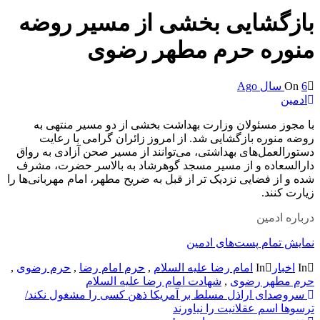
بازگشایی بخشی از مسیر روضه
منوره حرم مطهر رضوی
6 سال Ago
On
ادمین
با مجوز مسئولان وزارت بهداشت بخشی از دو مسیر منتهی به
روضه منوره بازگشایی شد. از امروز زائران گرامی با رعایت
دستورالعمل‌های بهداشتی، می‌توانند از مسیر صحن آزادی به رواق
دارالسعاده و از مسیر مسجد گوهرشاد به بالاسر حضرت، مشرف
شده و از فضایی نزدیک تر از قبل به ضریح مطهر، امام مهربانی‌ها را
زیارت کنند.
درباره ادمین
نمایش تمام پست‌های ادمین
In
اخبار
In
امام رضا علیه السلام
,
حرم امام رضا
,
حرم رضوی
,
حرم مطهر رضوی
,
شهادت امام رضا علیه السلام
راهبری
سروصدای اراذل مسلط بر آمریکا ذهن کسی را مشغول نکند/
ترسوها اسم عقلانیت را نیاورند
نوشته