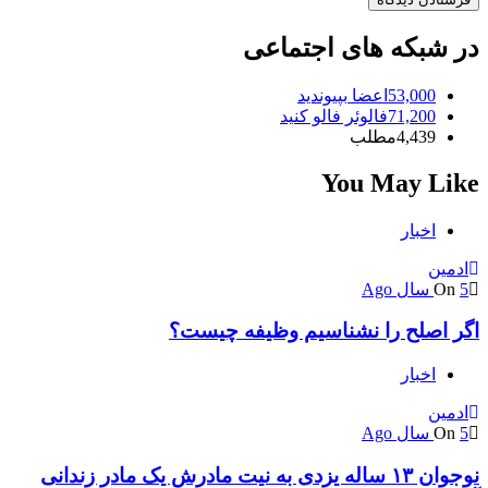
در شبکه های اجتماعی
53,000
اعضا
بپیوندید
71,200
فالوئر
فالو کنید
4,439
مطلب
You May Like
اخبار
ادمین
5 سال Ago
On
اگر اصلح را نشناسیم وظیفه چیست؟
اخبار
ادمین
5 سال Ago
On
نوجوان ۱۳ ساله یزدی به نیت مادرش یک مادر زندانی