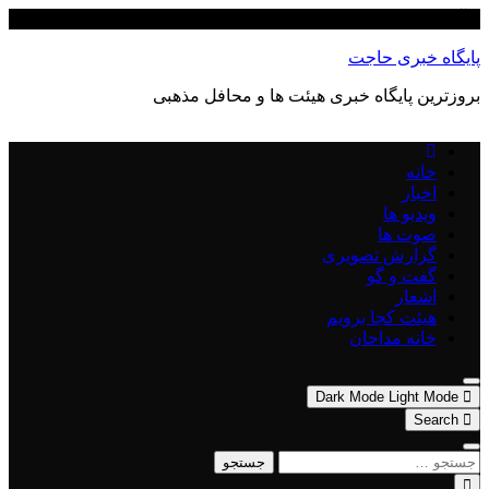
Skip
آگوست 8, 2026
to
content
پایگاه خبری حاجت
بروزترین پایگاه‌ خبری هیئت ها و محافل مذهبی
خانه
اخبار
ویدیو ها
صوت ها
گزارش تصویری
گفت و گو
اشعار
هیئت کجا برویم
خانه مداحان
Dark Mode
Light Mode
Search
جستجو
برای: