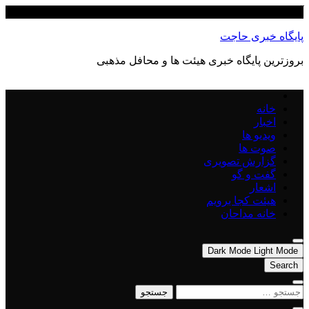
Skip
آگوست 9, 2026
to
content
پایگاه خبری حاجت
بروزترین پایگاه‌ خبری هیئت ها و محافل مذهبی
خانه
اخبار
ویدیو ها
صوت ها
گزارش تصویری
گفت و گو
اشعار
هیئت کجا برویم
خانه مداحان
Dark Mode
Light Mode
Search
جستجو
برای: