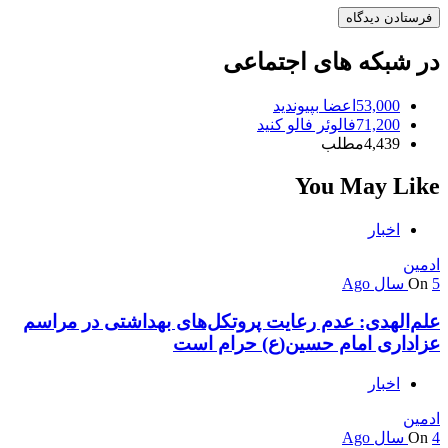
در شبکه های اجتماعی
53,000
اعضا
بپیوندید
71,200
فالوئر
فالو کنید
4,439
مطلب
You May Like
اخبار
ادمین
5 سال Ago
On
علم‌الهدی: عدم رعایت پروتکل‌های بهداشتی در مراسم
عزاداری امام حسین(ع) حرام است
اخبار
ادمین
4 سال Ago
On