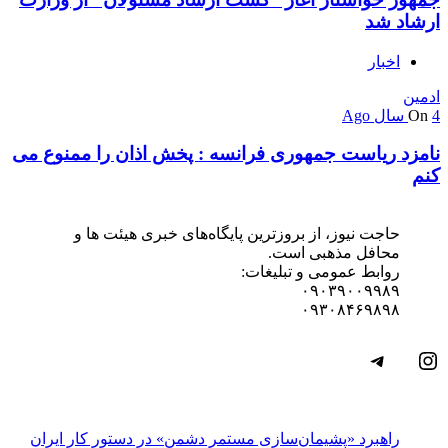
ارشاد شد
اخبار
ادمین
4 سال Ago
On
نامزد ریاست جمهوری فرانسه : پخش اذان را ممنوع می
کنم
حاجت نیوز، از بروزترین پایگاه‌های خبری هیئت ها و
محافل مذهبی است.
روابط عمومی و تبلیغات:
۰۹۰۳۹۰۰۹۹۸۹
۰۹۳۰۸۴۶۹۸۹۸
اینستاگرم
تلگرام
راهبرد «پشیمان‌سازی مستمر دشمن» در دستور کار ایران