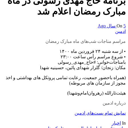
برنامه حاج مهدی رسولی در ماه
مبارک رمضان اعلام شد
5 سال Ago
On
ادمین
مراسم مناجات شب‌های ماه مبارک رمضان
• از سه شنبه ۲۴ فروردین ماه ۱۴۰۰
• شروع مراسم رأس ساعت ۲۳:۰۰
بامناجات‌خوانی: #حاج_مهدی_رسولی
مکان: زنجان/ گلزار شهدای پائین، حسینیه شهدا
(همراه باحضور جمعیت، رعایت تمامی پروتکل های بهداشتی و اخذ
مجوز از سازمان های مربوطه)
هیئت‌ثارالله (رهروان‌امام‌وشهدا)
درباره ادمین
نمایش تمام پست‌های ادمین
In
اخبار