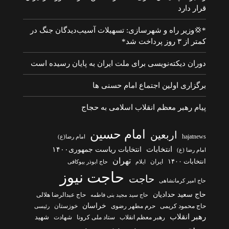
قرار دارد
*💢وزیر راه و شهرسازی: تسهیلات آسیب‌دیدگان جنگ در
کمتر از ۳ روز پرداخت شد*
دوران دیکته‌نویسی برای ملت ایران به پایان رسیده است
برگزاری اولین اجتماع امام حسنی ها
پیام رهبر معظم انقلاب اسلامی به حجاج
امام حسین
اربعین
hajatnews
امام رضا(ع)
انتخابات
انتخابات ریاست جمهوری۱۴۰۰
امام رضا (ع)
تهران
انتخابات ۱۴۰۰
ایران
ایلام
حاج ابوذر بیوکافی
حاجت نیوز
حاجت
حاج امیر کرمانشاهی
حاج سعید حدادیان
حاج عبدالرضا هلالی
حاج سید مجید بنی فاطمه
خراسان
حاج محمود کریمی
حرم مطهر رضوی
خوزستان
رئیسی
رهبر انقلاب
شهادت
شهید
رهبر معظم انقلاب
ستاد ملی کرونا