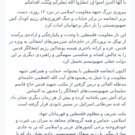
یا أَیُّهَا الَّذینَ آمَنوا إِن تَنصُرُوا اللَّهَ یَنصُرکُم وَیُثَبِّت أَقدامَکُم
پیروزی بزرگ جبهه مقاومت اسلامی در نبرد ۱۲ روزه، دست
برتر انتفاضه در برابر جنایات و جنگ افروزی‌های رژیم کودک کش
صهیونیسیتی را بار دیگر برجهانیان اثبات کرد.
این بار مقاومت فلسطین با وحدت و یکپارچگی و اراده‌ی برآمده
از توکل به پروردگار در جای‌جای سرزمین‌های اشغالی به ویژه در
قدس، غزه و کرانه باختری هیمنه پوشالین رژیم اشغالگر قدس
را به چالش کشاند و شکستی سهمگین و راهبردی دیگری بر این
دولت جعلی صهیونیسم تحمیل کرد.
اکنون انتفاضه فلسطین با پشتوانه، حمایت و همراهی جبهه
مقاومت و با عمل به رهنمود‌های آیت الله العظمی خامنه‌ای
مدظله العالی و درس گرفتن از مکتب شهید قدس حاج قاسم
سلیمانی صهیونیست‌های اشغالگر را مجبور به التماس
برای آتش بس یکجانبه کرده و بیش از هر زمان دیگری نشان داد
که غده سرطانی اسرائیل در مسیر نابودی قرار گرفته است
ملت شریف و مظلوم فلسطین و قهرمانان جهاد
اسلامی، حماس و همه گروه‌های مجاهد به سران بی غیرت و
خودفروخته برخی کشورهای عربی و اسلامی که تن به عادی
سازی ننگین با رژیم سفاک صهیونیستی دادند نشان داد که با