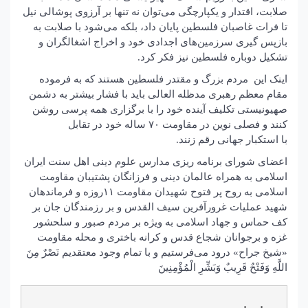
صلابت، اقتدار و یکپارچگی می‌توان نه تنها بر آرزوی پوشالی نیل
تا فرات غاصبان فلسطین پایان داد، بلکه می‌شود با صلابت به
بازپس گیری سرزمین‌های اجدادی خود و اخراج اشغالگران و
تشکیل دوباره فلسطین نیز فکر کرد.
اینک این مردم بزرگ و مقتدر فلسطین هستند که به فرموده
مقام معظم رهبری مدظله العالی باید با فشار بیشتر به دشمن
صهیونیستی تکلیف آینده خود را با برگزاری همه پرسی روشن
کنند و فصلی نوین در مقاومت ۷۰ ساله خود در تقابل
با استکبار جهانی رقم زنند.
اعضای شورای برنامه ریزی مدارس علوم دینی اهل سنت ایران
اسلامی به همراه عالمان دینی و فرزانگان پشتیبان مقاومت
اسلامی به روح پر فتوح شهیدان مقاومت ۱۱روزه و فرماندهان
شهید عملیات غرورآفرین سیف القدس و بر رزمندگان جان بر
کف حماس و جهاد اسلامی به ویژه بر مردم صبور و سلحشور
غزه و برجوانان شجاع قدس و کرانه باختری و محله مقاومت
«شیخ جراح» درود می‌فرستیم و با تمام وجود معتقدیم نَصْرٌ مِنَ
اللَّهِ وَفَتْحٌ قَرِیبٌ وَبَشِّرِ الْمُؤْمِنِینَ