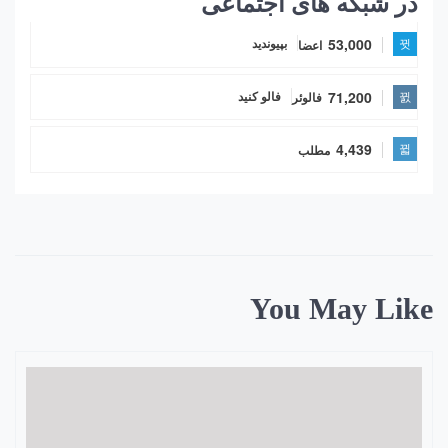
در شبکه های اجتماعی
53,000
اعضا
بپیوندید
71,200
فالوئر
فالو کنید
4,439
مطلب
You May Like