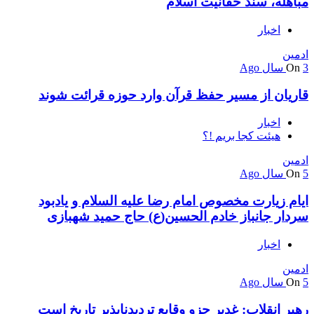
مباهله، سند حقانیت اسلام
اخبار
ادمین
3 سال Ago
On
قاریان از مسیر حفظ قرآن وارد حوزه قرائت شوند
اخبار
هیئت کجا بریم !؟
ادمین
5 سال Ago
On
ایام زیارت مخصوص امام رضا علیه السلام و یادبود
سردار جانباز خادم الحسین(ع) حاج حمید شهبازی
اخبار
ادمین
5 سال Ago
On
رهبر انقلاب: غدیر جزو وقایع تردیدناپذیر تاریخ است