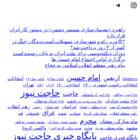
اینستاگرم
تلگرام
راهبرد «پشیمان‌سازی مستمر دشمن» در دستور کار ایران
قرار دارد
*💢وزیر راه و شهرسازی: تسهیلات آسیب‌دیدگان جنگ در
کمتر از ۳ روز پرداخت شد*
دوران دیکته‌نویسی برای ملت ایران به پایان رسیده است
برگزاری اولین اجتماع امام حسنی ها
پیام رهبر معظم انقلاب اسلامی به حجاج
امام حسین
اربعین
انتخابات
hajatnews
امام رضا(ع)
امام رضا (ع)
تهران
انتخابات ریاست جمهوری۱۴۰۰
انتخابات ۱۴۰۰
ایران
ایلام
حاجت نیوز
حاجت
حاج ابوذر بیوکافی
حاج امیر کرمانشاهی
حاج سعید حدادیان
حاج عبدالرضا هلالی
حاج سید مجید بنی فاطمه
خراسان
رهبر انقلاب
حاج محمود کریمی
حرم مطهر رضوی
خوزستان
رئیسی
عراق
قم
شهادت
شهید
رهبر معظم انقلاب
ستاد ملی کرونا
فلسطین
محرم
ماه مبارک رمضان
محمد حسین پویانفر
محمد حسین حدادیان
مشهد
واکسن کرونا
مقام معظم رهبری
هیئت
هیئت مکتب الزهرا(س)
پایگاه خبری حاجت نیوز
پایگاه خبری حاجت