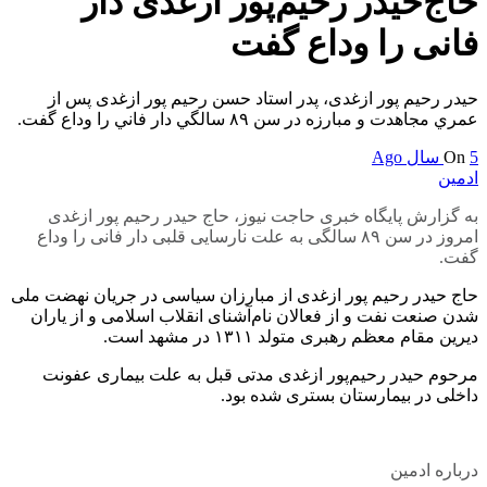
حاج‌حیدر رحیم‌پور ازغدی دار
فانی را وداع گفت
حیدر رحیم پور ازغدی، پدر استاد حسن رحيم پور ازغدی پس از
عمري مجاهدت و مبارزه در سن ٨٩ سالگي دار فاني را وداع گفت.
5 سال Ago
On
ادمین
به گزارش پایگاه خبری حاجت نیوز، حاج حیدر رحیم پور ازغدی
امروز در سن ۸۹ سالگی به علت نارسایی قلبی دار فانی را وداع
گفت.
حاج حیدر رحیم پور ازغدی از مبارزان سیاسی در جریان نهضت ملی
شدن صنعت نفت و از فعالان نام‌آشنای انقلاب اسلامی و از یاران
دیرین مقام معظم رهبری متولد ۱۳۱۱ در مشهد است.
مرحوم حیدر رحیم‌پور ازغدی مدتی قبل به علت بیماری عفونت
داخلی در بیمارستان بستری شده بود.
درباره ادمین