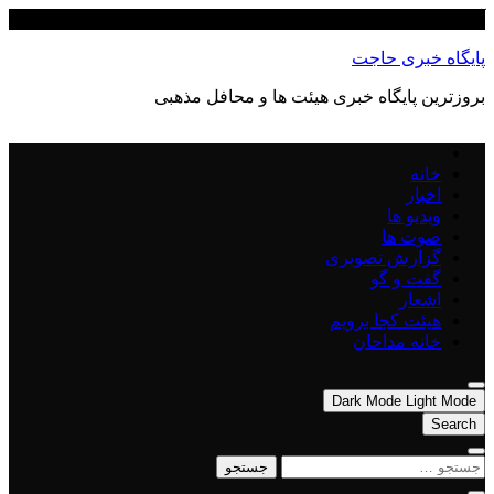
Skip
آگوست 9, 2026
to
content
پایگاه خبری حاجت
بروزترین پایگاه‌ خبری هیئت ها و محافل مذهبی
خانه
اخبار
ویدیو ها
صوت ها
گزارش تصویری
گفت و گو
اشعار
هیئت کجا برویم
خانه مداحان
Dark Mode
Light Mode
Search
جستجو
برای: