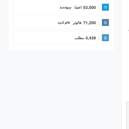
53,000
اعضا
بپیوندید
71,200
فالوئر
فالو کنید
4,439
مطلب