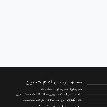
امام حسین
اربعین
hajatnews
انتخابات
امام رضا(ع)
امام رضا (ع)
انتخابات ریاست جمهوری۱۴۰۰
انتخابات ۱۴۰۰
ایران
تهران
ایلام
حاج ابوذر بیوکافی
حاج امیر کرمانشاهی