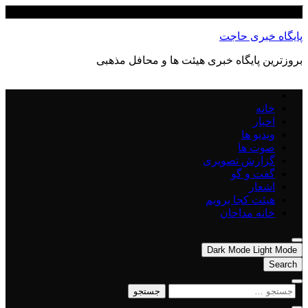
Skip
آگوست 9, 2026
to
content
پایگاه خبری حاجت
بروزترین پایگاه‌ خبری هیئت ها و محافل مذهبی
خانه
اخبار
ویدیو ها
صوت ها
گزارش تصویری
گفت و گو
اشعار
هیئت کجا برویم
خانه مداحان
Dark Mode
Light Mode
Search
جستجو
برای: