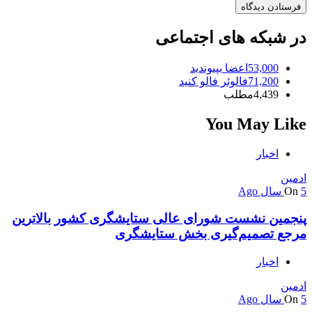
در شبکه های اجتماعی
53,000
اعضا
بپیوندید
71,200
فالوئر
فالو کنید
4,439
مطلب
You May Like
اخبار
ادمین
5 سال Ago
On
پنجمین نشست شورای عالی ستایشگری کشور بالاترین
مرجع تصمیم‌گیری بخش ستایشگری
اخبار
ادمین
5 سال Ago
On