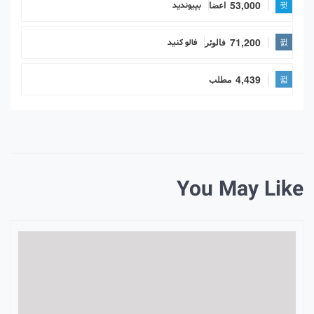
53,000
اعضا
بپیوندید
71,200
فالوئر
فالو کنید
4,439
مطلب
You May Like