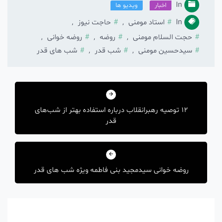
In
اخبار
ویدیو ها
In
استاد مومنی
,
حاجت نیوز
,
حجت السلام مومنی
,
روضه
,
روضه خوانی
,
سیدحسین مومنی
,
شب قدر
,
شب های قدر
راهبری
نوشته
١٢ توصيه رهبرانقلاب درباره استفاده بهتر از شب‌های
قدر
روضه خوانی سیدمجید بنی فاطمه ویژه شب های قدر