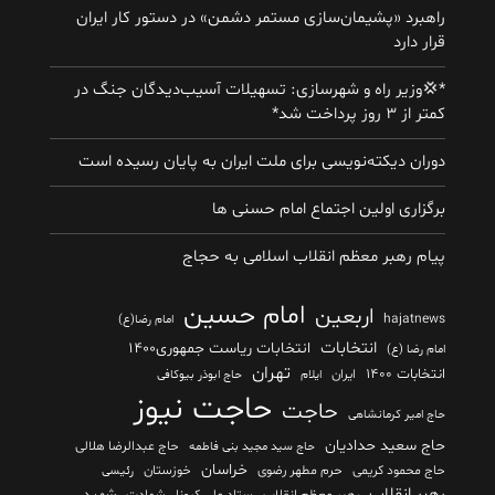
راهبرد «پشیمان‌سازی مستمر دشمن» در دستور کار ایران
قرار دارد
*💢وزیر راه و شهرسازی: تسهیلات آسیب‌دیدگان جنگ در
کمتر از ۳ روز پرداخت شد*
دوران دیکته‌نویسی برای ملت ایران به پایان رسیده است
برگزاری اولین اجتماع امام حسنی ها
پیام رهبر معظم انقلاب اسلامی به حجاج
امام حسین
اربعین
hajatnews
امام رضا(ع)
انتخابات
انتخابات ریاست جمهوری۱۴۰۰
امام رضا (ع)
تهران
انتخابات ۱۴۰۰
ایران
ایلام
حاج ابوذر بیوکافی
حاجت نیوز
حاجت
حاج امیر کرمانشاهی
حاج سعید حدادیان
حاج عبدالرضا هلالی
حاج سید مجید بنی فاطمه
خراسان
حاج محمود کریمی
حرم مطهر رضوی
خوزستان
رئیسی
رهبر انقلاب