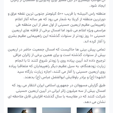
آن مواکب بیشتری در این مسیر برای پذیرایی و استقبال از زائران
ایجاد شود.
منطقه راس البیشه با قریب 500 کیلومتر جنوبی ترین نقطه عراق و
دورترین منطقه از کربلا به شمار می رود که هر ساله آغاز اعلام
راهپیمایی عظیم اربعین حسینی از اول صفر از این منطقه طی
مراسمی ویژه اعلام می شود اما امسال برخی از قافله های اربعین
حسینی 10 روز زودتر از سنوات گذشته این راهپیمایی عظیم بشری
را آغاز کرده اند.
تمامی پیش بینی ها حاکیست که امسال جمعیت حاضر در اربعین
بیش از سنوات گذشته است و برای همین برخی از زائران عراقی
ترجیح داده اند آیین پیاده روی را زودتر شروع کنند تا با انجام
زیارت زودهنگام، به سیل عظیم دیگر راهپیمایان که متعاقبا پیاده
روی اربعین حسینی را آغاز می کنند، اجازه زیارت بارگاه سید
الشهدا (ع) و برادر باوفایش ابوالفضل عباس (ع) بدهند.
طبق گزارش مسوولان در جمهوری اسلامی ایران انتظار می رود که
امسال بیش از سه میلیون زائر ایرانی در آیین اربعین حسینی
شرکت کنند که در مقایسه با سال گذشته افزایش قابل ملاحظه ای
نشان می دهد.