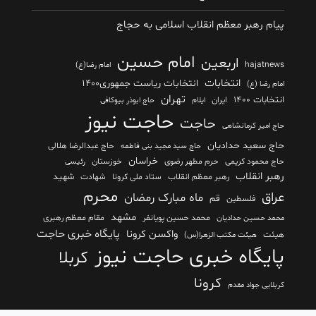
پیام رهبر معظم انقلاب اسلامی به حجاج
امام حسین
اربعین
hajatnews
امام رضا(ع)
انتخابات
انتخابات ریاست جمهوری۱۴۰۰
امام رضا (ع)
تهران
انتخابات ۱۴۰۰
ایران
ایلام
حاج ابوذر بیوکافی
حاجت نیوز
حاجت
حاج امیر کرمانشاهی
حاج سعید حدادیان
حاج عبدالرضا هلالی
حاج سید مجید بنی فاطمه
خراسان
حاج محمود کریمی
حرم مطهر رضوی
خوزستان
رئیسی
رهبر انقلاب
شهید
رهبر معظم انقلاب
ستاد ملی کرونا
شهادت
محرم
عراق
ماه مبارک رمضان
قم
فلسطین
مشهد
محمد حسین پویانفر
مقام معظم رهبری
محمد حسین حدادیان
پایگاه خبری حاجت
واکسن کرونا
هیئت
هیئت مکتب الزهرا(س)
پایگاه خبری حاجت نیوز
کربلا
کرونا
کربلایی جواد مقدم