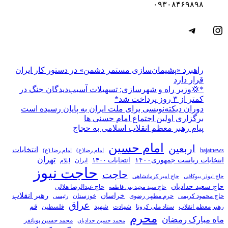
۰۹۳۰۸۴۶۹۸۹۸
اینستاگرم
تلگرام
راهبرد «پشیمان‌سازی مستمر دشمن» در دستور کار ایران
قرار دارد
*💢وزیر راه و شهرسازی: تسهیلات آسیب‌دیدگان جنگ در
کمتر از ۳ روز پرداخت شد*
دوران دیکته‌نویسی برای ملت ایران به پایان رسیده است
برگزاری اولین اجتماع امام حسنی ها
پیام رهبر معظم انقلاب اسلامی به حجاج
امام حسین
اربعین
انتخابات
hajatnews
امام رضا(ع)
امام رضا (ع)
تهران
انتخابات ریاست جمهوری۱۴۰۰
انتخابات ۱۴۰۰
ایران
ایلام
حاجت نیوز
حاجت
حاج ابوذر بیوکافی
حاج امیر کرمانشاهی
حاج سعید حدادیان
حاج عبدالرضا هلالی
حاج سید مجید بنی فاطمه
خراسان
رهبر انقلاب
حاج محمود کریمی
حرم مطهر رضوی
خوزستان
رئیسی
عراق
قم
شهادت
شهید
رهبر معظم انقلاب
ستاد ملی کرونا
فلسطین
محرم
ماه مبارک رمضان
محمد حسین پویانفر
محمد حسین حدادیان