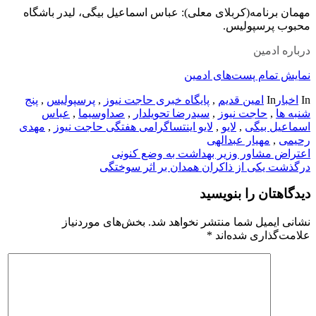
مهمان برنامه(کربلای معلی): عباس اسماعیل بیگی، لیدر باشگاه
محبوب پرسپولیس.
درباره ادمین
نمایش تمام پست‌های ادمین
In
اخبار
In
امین قدیم
,
پایگاه خبری حاجت نیوز
,
پرسپولیس
,
پنج
شنبه ها
,
حاجت نیوز
,
سیدرضا تحویلدار
,
صداوسیما
,
عباس
اسماعیل بیگی
,
لایو
,
لایو اینتساگرامی هفتگی حاجت نیوز
,
مهدی
رحیمی
,
مهیار عبدالهی
راهبری
اعتراض مشاور وزیر بهداشت به وضع کنونی
درگذشت یکی از ذاکران همدان بر اثر سوختگی
نوشته
دیدگاهتان را بنویسید
نشانی ایمیل شما منتشر نخواهد شد.
بخش‌های موردنیاز
علامت‌گذاری شده‌اند
*