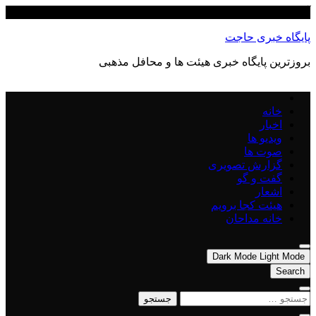
Skip
آگوست 8, 2026
to
content
پایگاه خبری حاجت
بروزترین پایگاه‌ خبری هیئت ها و محافل مذهبی
خانه
اخبار
ویدیو ها
صوت ها
گزارش تصویری
گفت و گو
اشعار
هیئت کجا برویم
خانه مداحان
Dark Mode
Light Mode
Search
جستجو
برای: