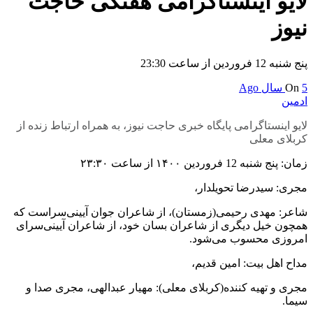
لایو اینستاگرامی هفتگی حاجت
نیوز
پنج شنبه 12 فروردین از ساعت 23:30
5 سال Ago
On
ادمین
لایو اینستاگرامی پایگاه خبری حاجت نیوز، به همراه ارتباط زنده از
کربلای معلی
زمان: پنج شنبه 12 فروردین ۱۴۰۰ از ساعت ۲۳:۳۰
مجری: سیدرضا تحویلدار،
شاعر: مهدی رحیمی(زمستان)، از شاعران جوان آیینی‌سراست که
همچون خیل دیگری از شاعران بسان خود، از شاعران آیینی‌سرای
امروزی محسوب می‌شود.
مداح اهل بیت: امین قدیم،
مجری و تهیه کننده(کربلای معلی): مهیار عبدالهی، مجری صدا و
سیما.