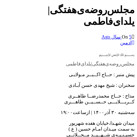
مجلس‌روضه‌ی‌هفتگی|
یلدای‌فاطمی
5 سال Ago
On
ادمین
﷽
مجلس‌روضه‌ی‌هفتگی|یلدای‌فاطمی
پیش منبر : حــاج اکــبــر مـولایـی
سخنران : شیخ مهدی حسن آبـادی
مداح : حــاج محمدرضــا طاهــری
کــربـــلایـــی حــســیــن طاهـــری
سه‌شنبه ۳۰ آذر۱۴۰۰ | ازساعت۱۹:۰۰
میدان شهـدا،خیابان‌ هفده‌ شهریور
به‌ سمت میـدان امـام‌‌ حسین‌‌ ( ع )
حسیـنـیـه‌ی شــهــیــد مــحــلاتــی