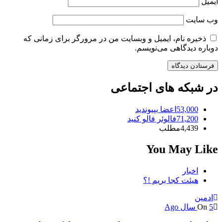
ایمیل
وب‌ سایت
ذخیره نام، ایمیل و وبسایت من در مرورگر برای زمانی که
دوباره دیدگاهی می‌نویسم.
در شبکه های اجتماعی
53,000
اعضا
بپیوندید
71,200
فالوئر
فالو کنید
4,439
مطلب
You May Like
اخبار
هیئت کجا بریم !؟
ادمین
5 سال Ago
On