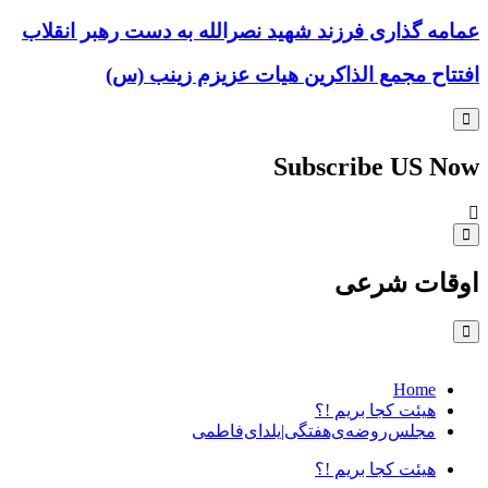
عمامه گذاری فرزند شهید نصرالله به دست رهبر انقلاب
افتتاح مجمع الذاکرین هیات عزیزم زینب (س)
Subscribe US Now
اوقات شرعی
Home
هیئت کجا بریم !؟
مجلس‌روضه‌ی‌هفتگی|یلدای‌فاطمی
هیئت کجا بریم !؟