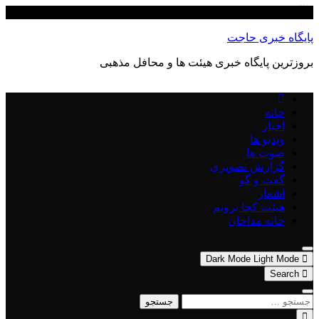
Skip
آگوست 8, 2026
to
content
پایگاه خبری حاجت
بروزترین پایگاه‌ خبری هیئت ها و محافل مذهبی
خانه
اخبار
ویدیو ها
صوت ها
گزارش تصویری
گفت و گو
اشعار
هیئت کجا برویم
خانه مداحان
Dark Mode
Light Mode
Search
جستجو
برای: