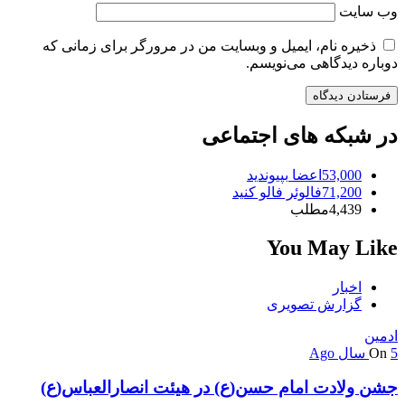
وب‌ سایت
ذخیره نام، ایمیل و وبسایت من در مرورگر برای زمانی که
دوباره دیدگاهی می‌نویسم.
در شبکه های اجتماعی
53,000
اعضا
بپیوندید
71,200
فالوئر
فالو کنید
4,439
مطلب
You May Like
اخبار
گزارش تصویری
ادمین
5 سال Ago
On
جشن ولادت امام حسن(ع) در هیئت انصارالعباس(ع)