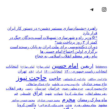
اینستاگرم
تلگرام
راهبرد «پشیمان‌سازی مستمر دشمن» در دستور کار ایران
قرار دارد
*💢وزیر راه و شهرسازی: تسهیلات آسیب‌دیدگان جنگ در
کمتر از ۳ روز پرداخت شد*
دوران دیکته‌نویسی برای ملت ایران به پایان رسیده است
برگزاری اولین اجتماع امام حسنی ها
پیام رهبر معظم انقلاب اسلامی به حجاج
امام حسین
اربعین
انتخابات
hajatnews
امام رضا(ع)
امام رضا (ع)
تهران
انتخابات ریاست جمهوری۱۴۰۰
انتخابات ۱۴۰۰
ایران
ایلام
حاجت نیوز
حاجت
حاج ابوذر بیوکافی
حاج امیر کرمانشاهی
حاج سعید حدادیان
حاج عبدالرضا هلالی
حاج سید مجید بنی فاطمه
خراسان
رهبر انقلاب
حاج محمود کریمی
حرم مطهر رضوی
خوزستان
رئیسی
عراق
قم
شهادت
شهید
رهبر معظم انقلاب
ستاد ملی کرونا
فلسطین
محرم
ماه مبارک رمضان
محمد حسین پویانفر
محمد حسین حدادیان
مشهد
واکسن کرونا
مقام معظم رهبری
هیئت
هیئت مکتب الزهرا(س)