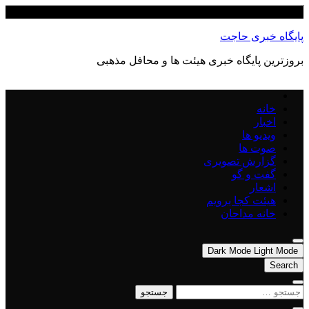
Skip
آگوست 8, 2026
to
content
پایگاه خبری حاجت
بروزترین پایگاه‌ خبری هیئت ها و محافل مذهبی
خانه
اخبار
ویدیو ها
صوت ها
گزارش تصویری
گفت و گو
اشعار
هیئت کجا برویم
خانه مداحان
Dark Mode
Light Mode
Search
جستجو
برای: