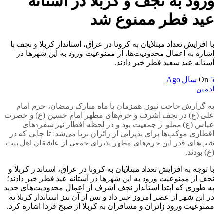
ورود به نجف و کربلا در آستانه
عید فطر ممنوع شد
با افزایش تعداد مبتلایان به کرونا در عراق، استاندار کربلا و نجف با
اشاره به اعمال محدودیت‌ها، از ممنوعیت ورود به این شهرها در
آستانه عید سعید فطر خبر دادند.
5 سال Ago
On
ادمین
به گزارش حاجت نیوز، همزمان با ماه مبارک رمضان، حرم امام
علی (ع) در نجف اشرف و حرم‌های مطهر امام حسین (ع) و حضرت
عباس (ع) مملو از جمعیت بود و در لحظه افطار نیز سفره‌های
افطاری
موکب
‌ها برای پذیرایی از زائران برپا می‌شد؛ تا جایی که در
شب‌های قدر این حرم‌های مطهر پذیرای جمعی از عاشقان اهل بیت
(ع) بودند.
با توجه به افزایش تعداد مبتلایان به
کرونا
در عراق، استاندار کربلا و
نجف از ممنوعیت ورود به این شهرها در آستانه عید فطر خبر دادند؛
به طوری که ابتدا استاندار نجف اشرف از اعمال محدودیت‌های جدید
در این شهر از عصر امروز خبر داد و پس از آن نیز استاندار کربلا به
ممنوعیت ورود زائران و مسافران به کربلا از صبح فردا اشاره کرد.