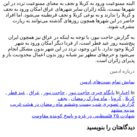
البته ممنوعیت ورود به کربلا و نجف به معنای ممنوعیت تردد در این
شهرها نیست، بلکه زائران سایر شهرهای عراق امکان ورود به نجف
و کربلا را ندارند و به نوعی کربلا و نجف قرنطینه می‌شود. اما افراد
حاضر در این شهرها همچون روزهای گذشته می‌توانند به زیارت
مشرف شوند.
به گزارش حاجت نیوز، با توجه به اینکه در عراق نیز همچون ایران
پنج‌شنبه روز عید فطر است، از فردا دیگر امکان ورود به شهر
ک
ربلا
وجود ندارد. با این وجود، تردد در این شهر بدون مشکل انجام
می‌شود و حرم‌های مطهر نیز شبانه روز بدون اعمال محدودیت باز و
پذیرای زائران است.
درباره ادمین
نمایش تمام پست‌های ادمین
In
اخبار
In
پایگاه خبری حاجت نیوز
,
حاجت نیوز
,
عراق
,
عید فطر
,
کربلا
,
کرونا
,
ماه مبارک رمضان
,
نجف
راهبری
گزارش تصویری شب بیست وششم ماه رمضان در هیئت غریب
مدینه مشهد
نوشته
شهادت ۲۵ فلسطینی در غزه و پاسخ کوبنده مقاومت
دیدگاهتان را بنویسید