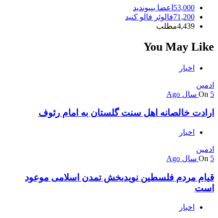
53,000
اعضا
بپیوندید
71,200
فالوئر
فالو کنید
4,439
مطلب
You May Like
اخبار
ادمین
5 سال Ago
On
ارادت خالصانه اهل سنت گلستان به امام رئوف
اخبار
ادمین
5 سال Ago
On
قیام مردم فلسطین نویدبخش تمدن اسلامی موعود
است
اخبار