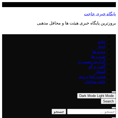
Skip
آگوست 7, 2026
to
content
پایگاه خبری حاجت
بروزترین پایگاه‌ خبری هیئت ها و محافل مذهبی
خانه
اخبار
ویدیو ها
صوت ها
گزارش تصویری
گفت و گو
اشعار
هیئت کجا برویم
خانه مداحان
Dark Mode
Light Mode
Search
جستجو
برای: