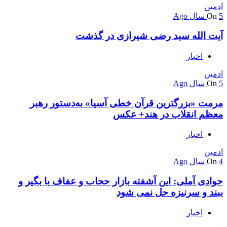
ادمین
5 سال Ago
On
آیت الله سید رضی شیرازی در گذشت
اخبار
ادمین
5 سال Ago
On
مرمت «بزرگترین قرآن خطی آسیا» به‌دستور رهبر
معظم انقلاب در هند+ عکس
اخبار
ادمین
4 سال Ago
On
جوادی آملی: این آشفته بازار حجاب و عفاف با بگیر و
ببند و سرنیزه حل نمی شود
اخبار