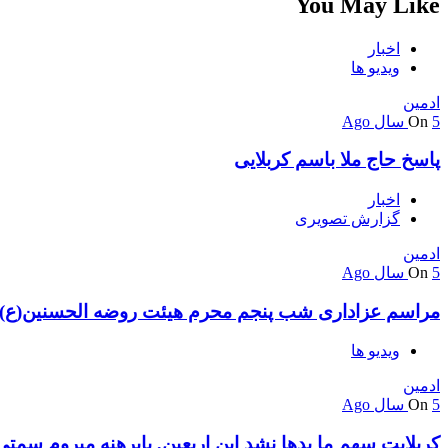
You May Like
اخبار
ویدیو ها
ادمین
5 سال Ago
On
پاسخ حاج ملا باسم کربلایی
اخبار
گزارش تصویری
ادمین
5 سال Ago
On
مراسم عزاداری شب پنجم محرم هیئت روضه الحسنین(ع)
ویدیو ها
ادمین
5 سال Ago
On
کربلایت سهم ما بدها نشد این اربعین, پابرهنه میروم سمت