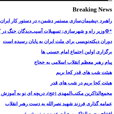
Breaking News
راهبرد «پشیمان‌سازی مستمر دشمن» در دستور کار ایران ق
*💢وزیر راه و شهرسازی: تسهیلات آسیب‌دیدگان جنگ در کمتر از ۳ روز پر
دوران دیکته‌نویسی برای ملت ایران به پایان رسیده است
برگزاری اولین اجتماع امام حسنی ها
پیام رهبر معظم انقلاب اسلامی به حجاج
هیئت شب های قدر کجا بریم
هیئت کجا بریم در شب های قدر
مجمع‌الذاکرین مکتب‌المهدی (عج)، دریچه ای نو به آموزش
عمامه گذاری فرزند شهید نصرالله به دست رهبر انقلاب
افتتاح مجمع الذاکرین هیات عزیزم زینب (س)