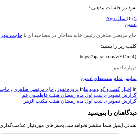
نفوذ در جلسات مذهبی؟
5 سال Ago
On
ادمین
حاج مرتضی طاهری رئیس خانه مداحان در مصاحبه ای با
حاجت نیوز
د
کلیپ زیر را ببینید:
https://aparat.com/v/YOmnQ
درباره ادمین
نمایش تمام پست‌های ادمین
In
اخبار
گفت و گو
ویدیو ها
In
پروژه نفوذ
,
حاج مرتضی طاهری
,
حاجت
راهبری
گزارش تصویری شب اول ماه رمضان هیئت فاطمیون قم
گزارش تصویری شب اول ماه رمضان هیئت مکتب الزهرا
نوشته
دیدگاهتان را بنویسید
نشانی ایمیل شما منتشر نخواهد شد.
بخش‌های موردنیاز علامت‌گذاری 