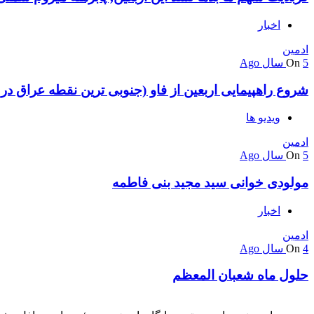
اخبار
ادمین
5 سال Ago
On
شروع راهپیمایی اربعین از فاو (جنوبی ترین نقطه عراق در
ویدیو ها
ادمین
5 سال Ago
On
مولودی خوانی سید مجید بنی فاطمه
اخبار
ادمین
4 سال Ago
On
حلول ماه شعبان المعظم