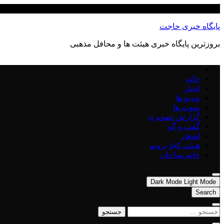
Skip
آگوست 9, 2026
to
content
پایگاه خبری حاجت
بروزترین پایگاه‌ خبری هیئت ها و محافل مذهبی
خانه
اخبار
ویدیو ها
صوت ها
گزارش تصویری
گفت و گو
اشعار
هیئت کجا برویم
خانه مداحان
Dark Mode
Light Mode
Search
جستجو
برای: