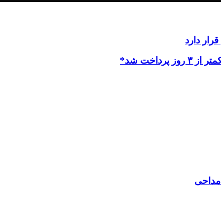
رار دارد
داخت شد*
 مداحی