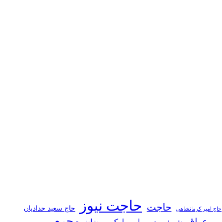
حاجت نیوز
حاجت
حاج سعید حدادیان
حاج امیر کرمانشاهی
محرم
عراق