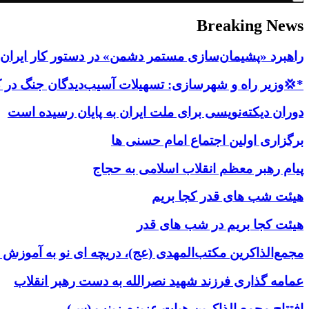
Breaking News
راهبرد «پشیمان‌سازی مستمر دشمن» در دستور کار ایران ق
*💢وزیر راه و شهرسازی: تسهیلات آسیب‌دیدگان جنگ در کمتر از ۳ روز پر
دوران دیکته‌نویسی برای ملت ایران به پایان رسیده است
برگزاری اولین اجتماع امام حسنی ها
پیام رهبر معظم انقلاب اسلامی به حجاج
هیئت شب های قدر کجا بریم
هیئت کجا بریم در شب های قدر
مجمع‌الذاکرین مکتب‌المهدی (عج)، دریچه ای نو به آموزش
عمامه گذاری فرزند شهید نصرالله به دست رهبر انقلاب
افتتاح مجمع الذاکرین هیات عزیزم زینب (س)