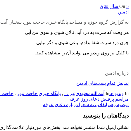
5 سال Ago
On
ادمین
به گزارش گروه حوزه و مساجد پایگاه خبری حاجت نیوز، سخنان آیت‌الل
هر وقت که سرت به درد آید، نالان شوی و سوی من آیی
چون درد سرت شفا بدادم، یاغی شوی و دگر نیایی
با کلیک بر روی ویدیو می توانید آن را مشاهده کنید.
درباره ادمین
نمایش تمام پست‌های ادمین
In
ویدیو ها
In
آیت‌الله‌مجتهدی‌تهرانے
,
پایگاه خبری حاجت نیوز
,
حاجت ن
راهبری
مراسم پرفیض دعای روز عرفه
توصيه رهبرانقلاب به شعرا درباره دعای عرفه
نوشته
دیدگاهتان را بنویسید
نشانی ایمیل شما منتشر نخواهد شد.
بخش‌های موردنیاز علامت‌گذاری 