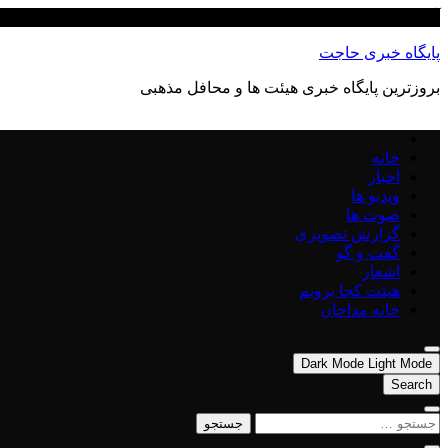
Skip
آگوست 8, 2026
to
content
پایگاه خبری حاجت
بروزترین پایگاه‌ خبری هیئت ها و محافل مذهبی
خانه
اخبار
ویدیو ها
صوت ها
گزارش تصویری
گفت و گو
اشعار
هیئت کجا برویم
خانه مداحان
Dark Mode
Light Mode
Search
جستجو
برای: