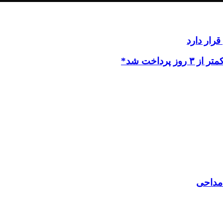
رار دارد
داخت شد*
 مداحی