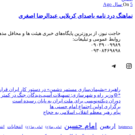
5 سال Ago
On
نماهنگ درد نامه باصدای کربلایی عبدالرضا اصغری
حاجت نیوز، از بروزترین پایگاه‌های خبری هیئت ها و محافل مذ
روابط عمومی و تبلیغات:
۰۹۰۳۹۰۰۹۹۸۹
۰۹۳۰۸۴۶۹۸۹۸
اینستاگرم
تلگرام
راهبرد «پشیمان‌سازی مستمر دشمن» در دستور کار ایران قرار 
*💢وزیر راه و شهرسازی: تسهیلات آسیب‌دیدگان جنگ در کمتر از ۳ روز پرداخت 
دوران دیکته‌نویسی برای ملت ایران به پایان رسیده است
برگزاری اولین اجتماع امام حسنی ها
پیام رهبر معظم انقلاب اسلامی به حجاج
امام حسین
اربعین
انتخابات
انت
hajatnews
امام رضا(ع)
امام رضا (ع)